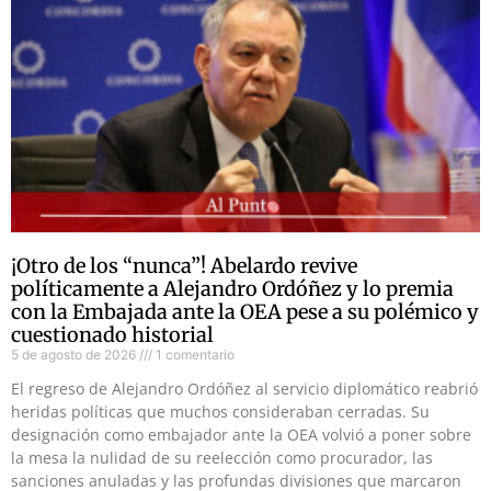
¡Otro de los “nunca”! Abelardo revive
políticamente a Alejandro Ordóñez y lo premia
con la Embajada ante la OEA pese a su polémico y
cuestionado historial
5 de agosto de 2026
1 comentario
El regreso de Alejandro Ordóñez al servicio diplomático reabrió
heridas políticas que muchos consideraban cerradas. Su
designación como embajador ante la OEA volvió a poner sobre
la mesa la nulidad de su reelección como procurador, las
sanciones anuladas y las profundas divisiones que marcaron