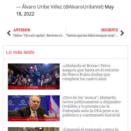
— Álvaro Uribe Vélez (@AlvaroUribeVel)
May
18, 2022
ANTERIOR
SIGUIENTE
Video-“Fico el copión”: Reviven video del candidato en un debate del Canal 1.
“Siento que les faltó ensayar más”: Santiago Alarcón por video montaje en contra de la campaña Petro.
Lo más leido
¡»Abelardo el Breve»! Petro
asegura que hasta en el entorno
de Marco Rubio dudan que
complete los cuatro años
¡Otro de los “nunca”! Abelardo
revive políticamente a Alejandro
Ordóñez y lo premia con la
Embajada ante la OEA pese a su
polémico y cuestionado historial
¿Comenzó el espionaje contra la