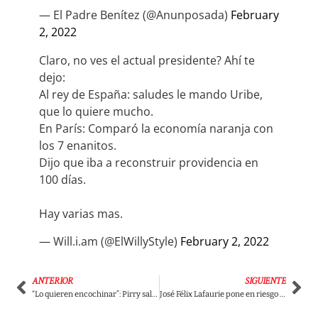
— El Padre Benítez (@Anunposada)
February
2, 2022
Claro, no ves el actual presidente? Ahí te
dejo:
Al rey de España: saludes le mando Uribe,
que lo quiere mucho.
En París: Comparó la economía naranja con
los 7 enanitos.
Dijo que iba a reconstruir providencia en
100 días.
Hay varias mas.
— Will.i.am (@ElWillyStyle)
February 2, 2022
ANTERIOR
SIGUIENTE
“Lo quieren encochinar”: Pirry salió en defensa de Gonzalo Guillén
José Félix Lafaurie pone en riesgo la vida del representante Juan C. Losada y la de miembros de su equipo