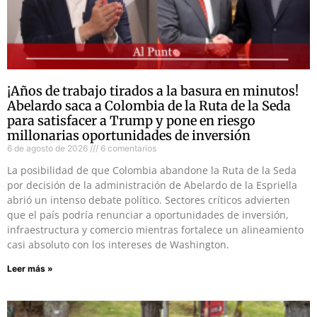
¡Años de trabajo tirados a la basura en minutos!
Abelardo saca a Colombia de la Ruta de la Seda
para satisfacer a Trump y pone en riesgo
millonarias oportunidades de inversión
6 de agosto de 2026
6 comentarios
La posibilidad de que Colombia abandone la Ruta de la Seda
por decisión de la administración de Abelardo de la Espriella
abrió un intenso debate político. Sectores críticos advierten
que el país podría renunciar a oportunidades de inversión,
infraestructura y comercio mientras fortalece un alineamiento
casi absoluto con los intereses de Washington.
Leer más »