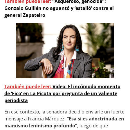
También puede leer:
“Asqueroso, genocida”:
Gonzalo Guillén no aguantó y ‘estalló’ contra el
general Zapateiro
También puede leer:
Video: El incómodo momento
de ‘Fico’ en La Picota por pregunta de un valiente
periodista
En ese contexto, la senadora decidió enviarle un fuerte
mensaje a Francia Márquez:
“Esa si es adoctrinada en
marxismo leninismo profundo”
, luego de que