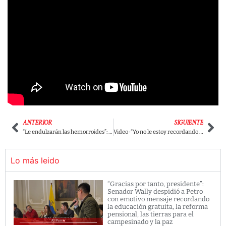
ANTERIOR
SIGUIENTE
“Le endulzarán las hemorroides”: Creador de Matarife a Uribe por lanzamiento de nueva temporada
Video-“Yo no le estoy recordando sus vínculos con los paracos” : Roy Barreras a Cabal
Lo más leido
“Gracias por tanto, presidente”:
Senador Wally despidió a Petro
con emotivo mensaje recordando
la educación gratuita, la reforma
pensional, las tierras para el
campesinado y la paz