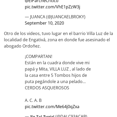
@ElParcheCritico
pic.twitter.com/VhE1pZzW3j
— JUANCA (@JUANCAELBROKY)
September 10, 2020
Otro de los videos, tuvo lugar en el barrio Villa Luz de la
localidad de Engativá, zona en donde fue asesinado el
abogado Ordoñez.
¡COMPARTAN!
Están en la cuadra donde vive mi
papá y Mita, VILLA LUZ , al lado de
la casa entre 5 Tombos hijos de
puta pegándole a una pelado…
CERDOS ASQUEROSOS
A. C. A. B
pic.twitter.com/Me64j0qZxa
— 𝖀𝖓 𝕿𝖆𝖑 𝕯𝖆𝖓𝖎𝖊𝖑 (@DALC93ACAB)