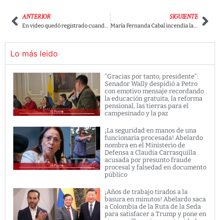
ANTERIOR
SIGUIENTE
En video quedó registrado cuando un policía le da un arma a un civil para disparar a manifestantes.
María Fernanda Cabal incendia las redes por poner foto con la etiqueta #YoSoyPolicía
Lo más leido
“Gracias por tanto, presidente”:
Senador Wally despidió a Petro
con emotivo mensaje recordando
la educación gratuita, la reforma
pensional, las tierras para el
campesinado y la paz
¡La seguridad en manos de una
funcionaria procesada! Abelardo
nombra en el Ministerio de
Defensa a Claudia Carrasquilla
acusada por presunto fraude
procesal y falsedad en documento
público
¡Años de trabajo tirados a la
basura en minutos! Abelardo saca
a Colombia de la Ruta de la Seda
para satisfacer a Trump y pone en