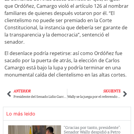
que Ordóñez, Camargo violó el artículo 126 al nombrar
familiares de quienes después votaron por él. “El
clientelismo no puede ser premiado en la Corte
Constitucional, la instancia que debería ser garante de
la transparencia y la democracia”, sentenció el
senador.
El desenlace podría repetirse: así como Ordóñez fue
sacado por la puerta de atrás, la elección de Carlos
Camargo está bajo la lupa y podría terminar en una
monumental caída del clientelismo en las altas cortes.
ANTERIOR
SIGUIENTE
Presidente del Senado Lidio García en la cuerda floja: lo investigan por adueñarse de tierras de campesinos
Wally se la juega por el referendo antiprivilegios y dice SÍ a quitarle los lujos a los congresistas
Lo más leido
“Gracias por tanto, presidente”:
Senador Wally despidió a Petro