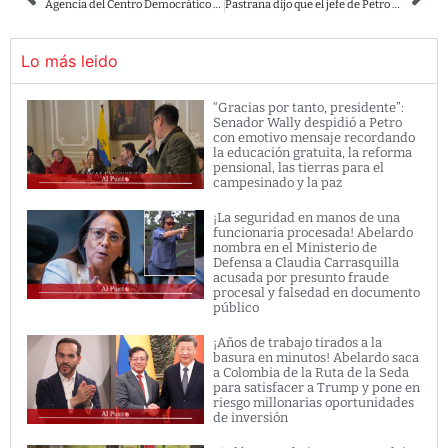
Agencia del Centro Democrático estaría contratando a venezolanos para campaña política.
Pastrana dijo que el jefe de Petro era Pαblo Escobαr y generó miles de burlas y críticas en redes
Lo más leido
“Gracias por tanto, presidente”:
Senador Wally despidió a Petro
con emotivo mensaje recordando
la educación gratuita, la reforma
pensional, las tierras para el
campesinado y la paz
¡La seguridad en manos de una
funcionaria procesada! Abelardo
nombra en el Ministerio de
Defensa a Claudia Carrasquilla
acusada por presunto fraude
procesal y falsedad en documento
público
¡Años de trabajo tirados a la
basura en minutos! Abelardo saca
a Colombia de la Ruta de la Seda
para satisfacer a Trump y pone en
riesgo millonarias oportunidades
de inversión