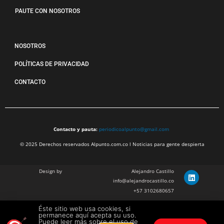
PAUTE CON NOSOTROS
NOSOTROS
POLÍTICAS DE PRIVACIDAD
CONTACTO
Contacto y pauta:
periodicoalpunto@gmail.com
© 2025 Derechos reservados Alpunto.com.co l Noticias para gente despierta
Design by
Alejandro Castillo
info@alejandrocastillo.co
+57 3102680657
Éste sitio web usa cookies, si
Julian Barragan Verano
permanece aquí acepta su uso.
julbarg@gmail.com
Puede leer más sobre el uso de