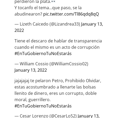
perdieron la plata.
Y tocanfo el tema…que paso, se la
abudinearon?
pic.twitter.com/Tl86qdq8qQ
— Lizeth Caicedo (@Lizandrea33)
January 13,
2022
Tiene el descaro de hablar de transparencia
cuando el mismo es un acto de corrupción
#EnTuGobiernoTuNoEstarás
— William Cossio (@WilliamCossio02)
January 13, 2022
jajajajaj te pelaron Petro, Prohibido Olvidar,
estas acostumbrado a llenarte las bolsas
llenito de dinero, eres un corrupto, doble
moral, guerrillero.
#EnTuGobiernoTuNoEstarás
— Cesar Lorenzo (@CesarLo52)
January 13,