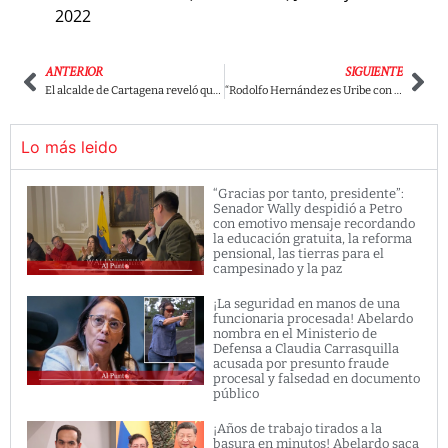
2022
ANTERIOR
SIGUIENTE
El alcalde de Cartagena reveló que el exasesor presidencial, lo contactó para ofrecerle los servicios de su esposa.
“Rodolfo Hernández es Uribe con megáfono y mascara de chimpancé”: Creador de ‘Matarife’.
Lo más leido
“Gracias por tanto, presidente”:
Senador Wally despidió a Petro
con emotivo mensaje recordando
la educación gratuita, la reforma
pensional, las tierras para el
campesinado y la paz
¡La seguridad en manos de una
funcionaria procesada! Abelardo
nombra en el Ministerio de
Defensa a Claudia Carrasquilla
acusada por presunto fraude
procesal y falsedad en documento
público
¡Años de trabajo tirados a la
basura en minutos! Abelardo saca