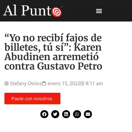
“Yo no recibí fajos de
billetes, tú sí”: Karen
Abudinen arremetió
contra Gustavo Petro
Stefany Ostios
enero 15, 2022
8:11 am
Paute con nosotros.