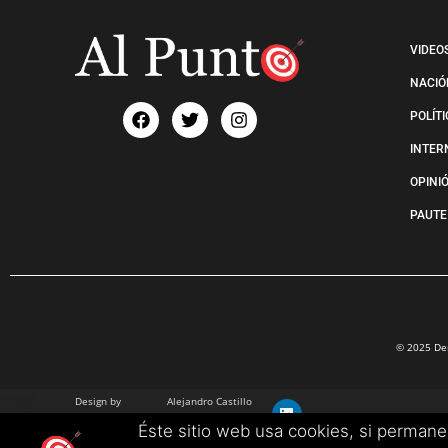
VIDEO
NACIÓ
POLÍT
INTER
OPINI
PAUTE
© 2025 Der
Design by
Alejandro Castillo
info@alejandrocastillo.co
Éste sitio web usa cookies, si perman
+57 3102680657