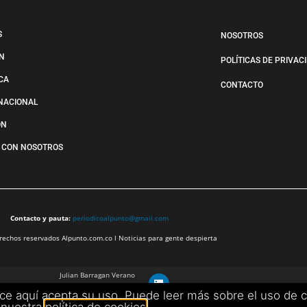
S
NOSOTROS
N
POLÍTICAS DE PRIVAC
ICA
CONTACTO
NACIONAL
ÓN
 CON NOSOTROS
Contacto y pauta:
periodicoalpunto@gmail.com
echos reservados Alpunto.com.co l Noticias para gente despierta
Julian Barragan Verano
julbarg@gmail.com
ece aquí acepta su uso. Puede leer más sobre el uso de 
+57 312 308 9218