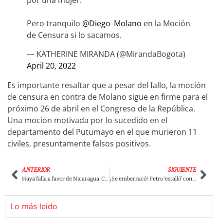
por una mujer.
Pero tranquilo
@Diego_Molano
en la Moción
de Censura si lo sacamos.
— KATHERINE MIRANDA (@MirandaBogota)
April 20, 2022
Es importante resaltar que a pesar del fallo, la moción
de censura en contra de Molano sigue en firme para el
próximo 26 de abril en el Congreso de la República.
Una moción motivada por lo sucedido en el
departamento del Putumayo en el que murieron 11
civiles, presuntamente falsos positivos.
ANTERIOR
SIGUIENTE
Haya falla a favor de Nicaragua. Colombia debe “cesar inmediatamente” actividades marítimas
¡Se emberracó! Petro ‘estalló’ contra un medio de comunicación y envió ‘pulla’ a Fico Gutiérrez
Lo más leido