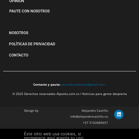
OPINIÓN
PAUTE CON NOSOTROS
NOSOTROS
POLÍTICAS DE PRIVACIDAD
CONTACTO
Contacto y pauta:
periodicoalpunto@gmail.com
© 2025 Derechos reservados Alpunto.com.co l Noticias para gente despierta
Design by
Alejandro Castillo
info@alejandrocastillo.co
+57 3102680657
Éste sitio web usa cookies, si
Julian Barragan Verano
permanece aquí acepta su uso.