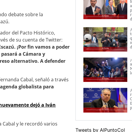
b
a
p
undo debate sobre la
r
d
cazú.
¡
dor del Pacto Histórico,
t
q
vés de su cuenta de Twitter:
n
Escazú. ¡Por fin vamos a poder
d
o pasará a Cámara y
¡
reso alternativo. A defender
a
M
l
Fernanda Cabal, señaló a través
 agenda globalista para
¡
r
O
E
 nuevamente dejó a Iván
p
Tweets by AlPuntoCol