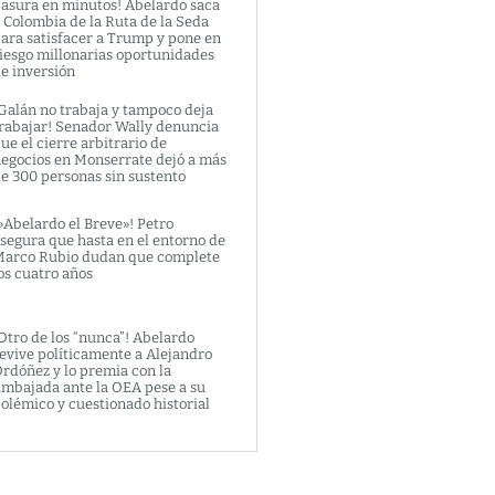
asura en minutos! Abelardo saca
 Colombia de la Ruta de la Seda
ara satisfacer a Trump y pone en
iesgo millonarias oportunidades
e inversión
Galán no trabaja y tampoco deja
rabajar! Senador Wally denuncia
ue el cierre arbitrario de
egocios en Monserrate dejó a más
e 300 personas sin sustento
»Abelardo el Breve»! Petro
segura que hasta en el entorno de
arco Rubio dudan que complete
os cuatro años
Otro de los “nunca”! Abelardo
evive políticamente a Alejandro
rdóñez y lo premia con la
mbajada ante la OEA pese a su
olémico y cuestionado historial