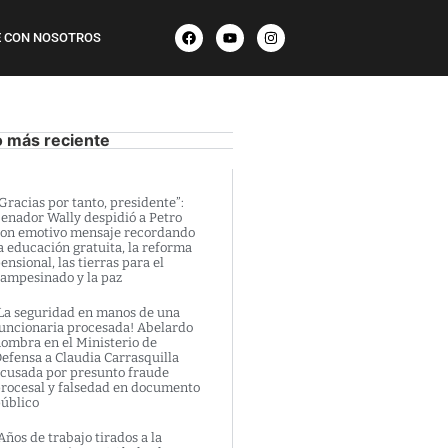
 CON NOSOTROS
o más reciente
Gracias por tanto, presidente”:
enador Wally despidió a Petro
on emotivo mensaje recordando
a educación gratuita, la reforma
ensional, las tierras para el
ampesinado y la paz
La seguridad en manos de una
uncionaria procesada! Abelardo
ombra en el Ministerio de
efensa a Claudia Carrasquilla
cusada por presunto fraude
rocesal y falsedad en documento
úblico
Años de trabajo tirados a la