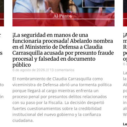
r
¡La seguridad en manos de una
¡
funcionaria procesada! Abelardo nombra
m
en el Ministerio de Defensa a Claudia
R
as
Carrasquilla acusada por presunto fraude
p
procesal y falsedad en documento
o
público
6 
6 de agosto de 2026
13 comentarios
L
El nombramiento de Claudia Carrasquilla como
la
to
viceministra de Defensa abrió una tormenta política
Ab
porque llegará al cargo mientras enfrenta un
po
ón
proceso penal por presuntos delitos relacionados
re
con su paso por la Fiscalía. La decisión despertó
in
fuertes cuestionamientos sobre la credibilidad
al
institucional del nuevo gobierno y la confianza
W
ciudadana.
Le