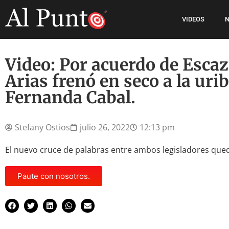
VIDEOS
N
Video: Por acuerdo de Esca
Arias frenó en seco a la uri
Fernanda Cabal.
Stefany Ostios
julio 26, 2022
12:13 pm
El nuevo cruce de palabras entre ambos legisladores qued
Paute con nosotros.