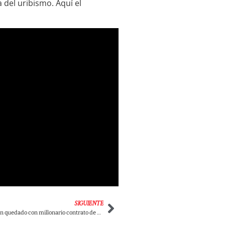
 del uribismo. Aquí el
SIGUIENTE
Los Char ya se habían quedado con millonario contrato de medicamentos en el año 2020.