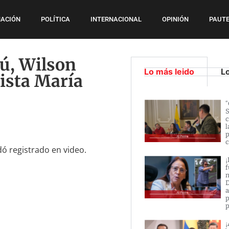
ACIÓN
POLÍTICA
INTERNACIONAL
OPINIÓN
PAUTE
zú, Wilson
Lo más leido
L
bista María
“
S
c
l
p
c
ó registrado en video.
¡
f
n
D
a
p
p
¡