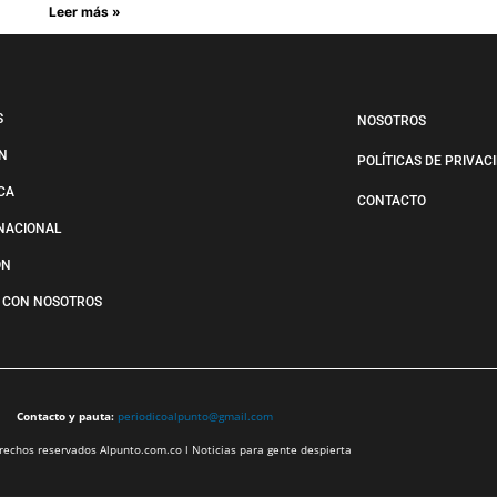
Leer más »
S
NOSOTROS
N
POLÍTICAS DE PRIVAC
ICA
CONTACTO
NACIONAL
ÓN
 CON NOSOTROS
Contacto y pauta:
periodicoalpunto@gmail.com
echos reservados Alpunto.com.co l Noticias para gente despierta