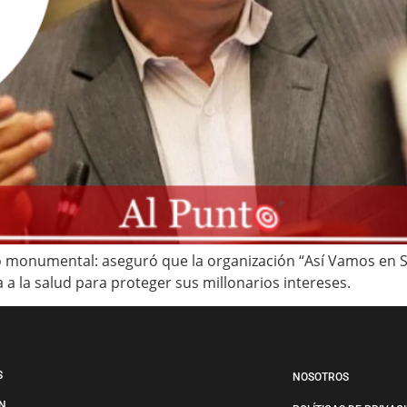
 monumental: aseguró que la organización “Así Vamos en Sa
a la salud para proteger sus millonarios intereses.
S
NOSOTROS
N