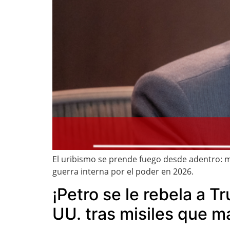
El uribismo se prende fuego desde adentro: 
guerra interna por el poder en 2026.
¡Petro se le rebela a 
UU. tras misiles que m