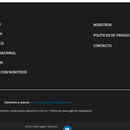
S
NOSOTROS
N
POLÍTICAS DE PRIVAC
ICA
CONTACTO
NACIONAL
ÓN
 CON NOSOTROS
Contacto y pauta:
periodicoalpunto@gmail.com
echos reservados Alpunto.com.co l Noticias para gente despierta
Julian Barragan Verano