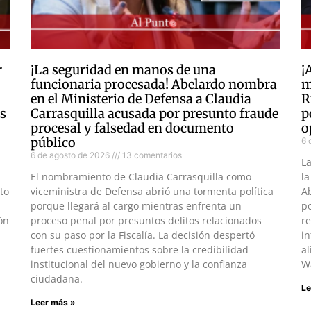
r
¡La seguridad en manos de una
¡
funcionaria procesada! Abelardo nombra
m
en el Ministerio de Defensa a Claudia
R
as
Carrasquilla acusada por presunto fraude
p
procesal y falsedad en documento
o
público
6 
6 de agosto de 2026
13 comentarios
L
El nombramiento de Claudia Carrasquilla como
la
to
viceministra de Defensa abrió una tormenta política
Ab
porque llegará al cargo mientras enfrenta un
po
ón
proceso penal por presuntos delitos relacionados
re
con su paso por la Fiscalía. La decisión despertó
in
fuertes cuestionamientos sobre la credibilidad
al
institucional del nuevo gobierno y la confianza
W
ciudadana.
Le
Leer más »