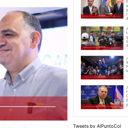
b
a
p
r
d
¡
t
q
n
d
¡
a
M
l
¡
r
O
E
p
Tweets by AlPuntoCol