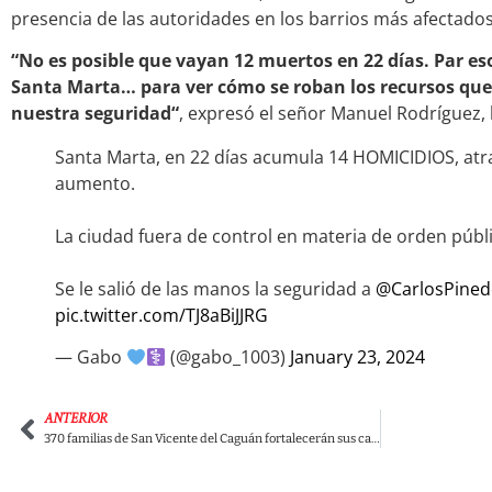
presencia de las autoridades en los barrios más afectados
“No es posible que vayan 12 muertos en 22 días. Par eso
Santa Marta… para ver cómo se roban los recursos que 
nuestra seguridad“
, expresó el señor Manuel Rodríguez, 
Santa Marta, en 22 días acumula 14 HOMICIDIOS, atra
aumento.
La ciudad fuera de control en materia de orden públ
Se le salió de las manos la seguridad a
@CarlosPine
pic.twitter.com/TJ8aBiJJRG
— Gabo
(@gabo_1003)
January 23, 2024
ANTERIOR
370 familias de San Vicente del Caguán fortalecerán sus cadenas productivas gracias al Gobierno del Cambio