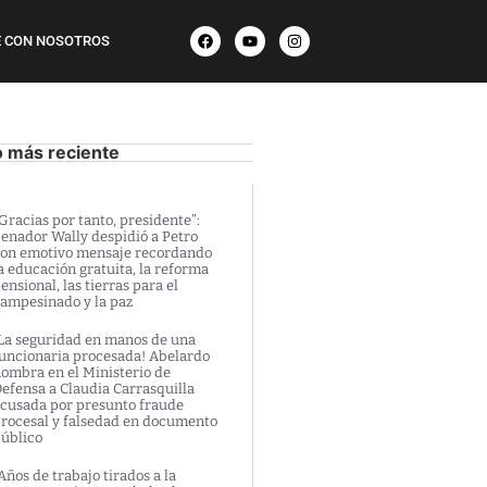
 CON NOSOTROS
o más reciente
Gracias por tanto, presidente”:
enador Wally despidió a Petro
on emotivo mensaje recordando
a educación gratuita, la reforma
ensional, las tierras para el
ampesinado y la paz
La seguridad en manos de una
uncionaria procesada! Abelardo
ombra en el Ministerio de
efensa a Claudia Carrasquilla
cusada por presunto fraude
rocesal y falsedad en documento
úblico
Años de trabajo tirados a la