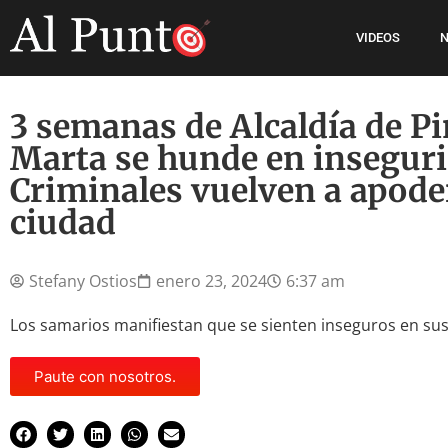
VIDEOS
N
3 semanas de Alcaldía de P
Marta se hunde en insegur
Criminales vuelven a apoder
ciudad
Stefany Ostios
enero 23, 2024
6:37 am
Los samarios manifiestan que se sienten inseguros en sus
Paute con nosotros.