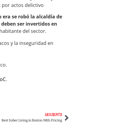
 por actos delictivo
 era se robó la alcaldía de
deben ser invertidos en
habitante del sector.
cos y la inseguridad en
ico.
doC
.
SIGUIENTE
Best Sober Living in Boston With Pricing