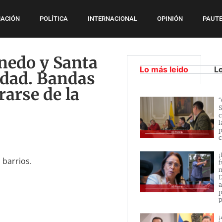
ACIÓN
POLÍTICA
INTERNACIONAL
OPINIÓN
PAUTE
inedo y Santa
Lo más leido
L
idad. Bandas
arse de la
“
S
c
l
p
c
¡
 barrios.
f
n
D
a
p
p
¡