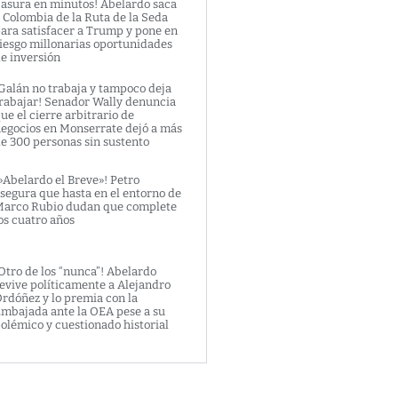
asura en minutos! Abelardo saca
 Colombia de la Ruta de la Seda
ara satisfacer a Trump y pone en
iesgo millonarias oportunidades
e inversión
Galán no trabaja y tampoco deja
rabajar! Senador Wally denuncia
ue el cierre arbitrario de
egocios en Monserrate dejó a más
e 300 personas sin sustento
»Abelardo el Breve»! Petro
segura que hasta en el entorno de
arco Rubio dudan que complete
os cuatro años
Otro de los “nunca”! Abelardo
evive políticamente a Alejandro
rdóñez y lo premia con la
mbajada ante la OEA pese a su
olémico y cuestionado historial