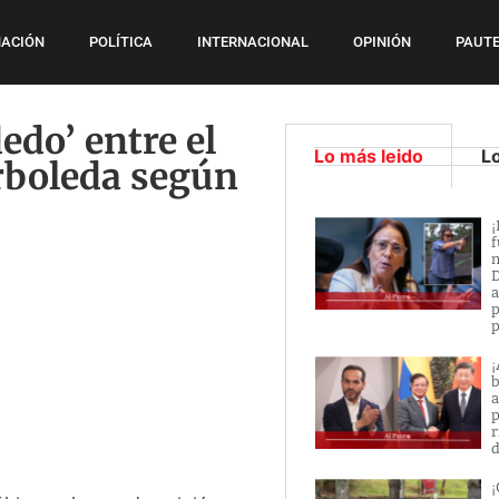
ACIÓN
POLÍTICA
INTERNACIONAL
OPINIÓN
PAUTE
edo’ entre el
Lo más leido
L
Arboleda según
¡
f
n
D
a
p
p
¡
b
a
p
r
d
¡