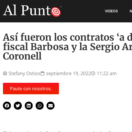
VIDEOS
N
Así fueron los contratos ‘a d
fiscal Barbosa y la Sergio 
Coronell
Stefany Ostios
septiembre 19, 2022
11:22 am
Paute con nosotros.