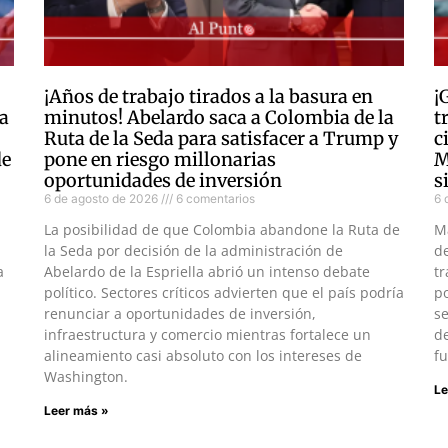
¡Años de trabajo tirados a la basura en
¡
a
minutos! Abelardo saca a Colombia de la
t
Ruta de la Seda para satisfacer a Trump y
c
de
pone en riesgo millonarias
M
oportunidades de inversión
s
6 de agosto de 2026
6 comentarios
6 
La posibilidad de que Colombia abandone la Ruta de
M
la Seda por decisión de la administración de
d
a
Abelardo de la Espriella abrió un intenso debate
tr
político. Sectores críticos advierten que el país podría
po
renunciar a oportunidades de inversión,
s
infraestructura y comercio mientras fortalece un
de
alineamiento casi absoluto con los intereses de
fu
Washington.
Le
Leer más »