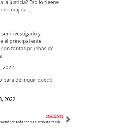
 la justicia? Eso lo tieene
 bien majos ….
 ser investigado y
 el principal ente
e con tantas pruebas de
a.
, 2022
to para delinquir quedó
, 2022
SIGUIENTE
Petro explotó y arremetió con toda contra el uribista Yamhure por publicar video falso en redes