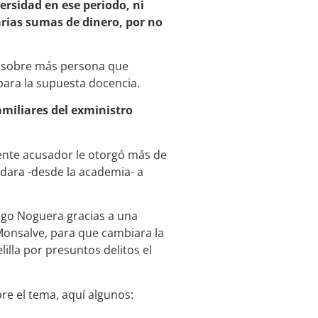
rsidad en ese periodo, ni
rias sumas de dinero, por no
s sobre más persona que
para la supuesta docencia.
familiares del exministro
l ente acusador le otorgó más de
udara -desde la academia- a
igo Noguera gracias a una
 Monsalve, para que cambiara la
illa por presuntos delitos el
re el tema, aquí algunos: