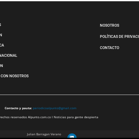
S
NOSOTROS
N
POLÍTICAS DE PRIVAC
ICA
CONTACTO
NACIONAL
ÓN
 CON NOSOTROS
Contacto y pauta:
periodicoalpunto@gmail.com
echos reservados Alpunto.com.co l Noticias para gente despierta
Julian Barragan Verano