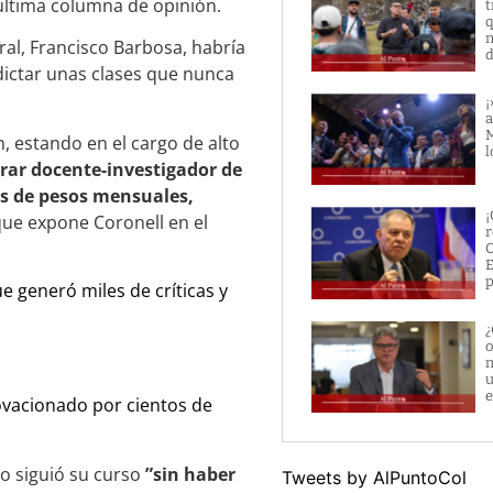
 última columna de opinión.
t
q
n
ral, Francisco Barbosa, habría
d
dictar unas clases que nunca
¡
a
M
n, estando en el cargo de alto
l
rar docente-investigador de
es de pesos mensuales,
¡
que expone Coronell en el
r
O
E
p
ue generó miles de críticas y
¿
o
m
u
e
y ovacionado por cientos de
to siguió su curso
”sin haber
Tweets by AlPuntoCol