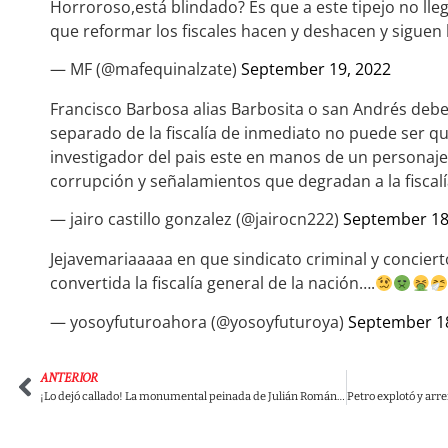
Horroroso,está blindado? Es que a este tipejo no llega
que reformar los fiscales hacen y deshacen y siguen
— MF (@mafequinalzate)
September 19, 2022
Francisco Barbosa alias Barbosita o san Andrés debe
separado de la fiscalía de inmediato no puede ser que
investigador del pais este en manos de un personaj
corrupción y señalamientos que degradan a la fiscalí
— jairo castillo gonzalez (@jairocn222)
September 18
Jejavemariaaaaa en que sindicato criminal y concier
convertida la fiscalía general de la nación….
— yosoyfuturoahora (@yosoyfuturoya)
September 18
ANTERIOR
¡Lo dejó callado! La monumental peinada de Julián Román a Peñalosa en defensa de Petro