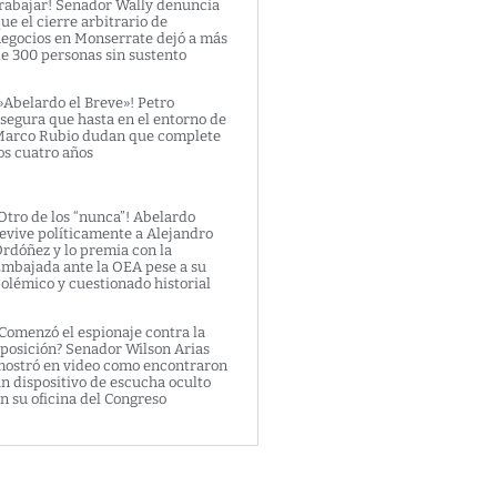
rabajar! Senador Wally denuncia
ue el cierre arbitrario de
egocios en Monserrate dejó a más
e 300 personas sin sustento
»Abelardo el Breve»! Petro
segura que hasta en el entorno de
arco Rubio dudan que complete
os cuatro años
Otro de los “nunca”! Abelardo
evive políticamente a Alejandro
rdóñez y lo premia con la
mbajada ante la OEA pese a su
olémico y cuestionado historial
Comenzó el espionaje contra la
posición? Senador Wilson Arias
ostró en video como encontraron
n dispositivo de escucha oculto
n su oficina del Congreso