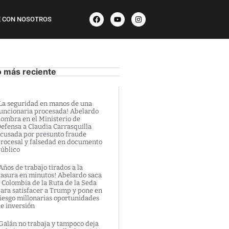
 CON NOSOTROS
o más reciente
La seguridad en manos de una
uncionaria procesada! Abelardo
ombra en el Ministerio de
efensa a Claudia Carrasquilla
cusada por presunto fraude
rocesal y falsedad en documento
úblico
Años de trabajo tirados a la
asura en minutos! Abelardo saca
 Colombia de la Ruta de la Seda
ara satisfacer a Trump y pone en
iesgo millonarias oportunidades
e inversión
Galán no trabaja y tampoco deja