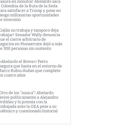
asura en minutos! Abelardo saca
 Colombia de la Ruta de la Seda
ara satisfacer a Trump y pone en
iesgo millonarias oportunidades
e inversión
Galán no trabaja y tampoco deja
rabajar! Senador Wally denuncia
ue el cierre arbitrario de
egocios en Monserrate dejó a más
e 300 personas sin sustento
»Abelardo el Breve»! Petro
segura que hasta en el entorno de
arco Rubio dudan que complete
os cuatro años
Otro de los “nunca”! Abelardo
evive políticamente a Alejandro
rdóñez y lo premia con la
mbajada ante la OEA pese a su
olémico y cuestionado historial