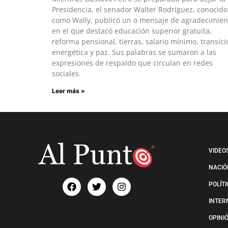
Presidencia, el senador Walter Rodríguez, conocido
como Wally, publicó un o mensaje de agradecimien
en el que destacó educación superior gratuita,
reforma pensional, tierras, salario mínimo, transici
energética y paz. Sus palabras se sumaron a las
expresiones de respaldo que circulan en redes
sociales.
Leer más »
VIDEO
NACIÓ
POLÍT
INTER
OPINI