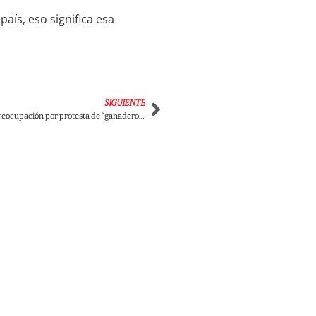
aís, eso significa esa
SIGUIENTE
Video: Polémica y preocupación por protesta de “ganaderos” aparentemente armados en el Magdalena