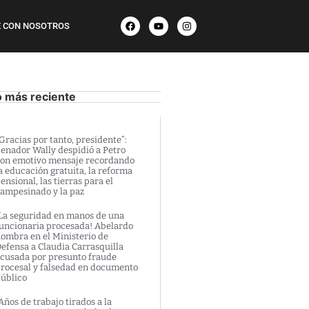
 CON NOSOTROS
o más reciente
Gracias por tanto, presidente”:
enador Wally despidió a Petro
on emotivo mensaje recordando
a educación gratuita, la reforma
ensional, las tierras para el
ampesinado y la paz
La seguridad en manos de una
uncionaria procesada! Abelardo
ombra en el Ministerio de
efensa a Claudia Carrasquilla
cusada por presunto fraude
rocesal y falsedad en documento
úblico
Años de trabajo tirados a la