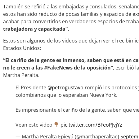
También se refirió a las embajadas y consulados, señal
estos han sido reducto de pocas familias y espacios de ex
acabar para convertirlos en verdaderos espacios de traba
trabajadora y capacitada“.
Estos son algunos de los videos que dejan ver el recibimi
Estados Unidos:
“El cariño de la gente es inmenso, saben que está en 
no le creen a las #FakeNews de la oposición“
, escribió 
Martha Peralta.
El Presidente
@petrogustavo
rompió los protocolos y
colombianos que lo esperaban Nueva York.
Es impresionante el cariño de la gente, saben que v
Vean este video
pic.twitter.com/BFeoPJvjYz
— Martha Peralta Epieyú (@marthaperaltae)
Septemb