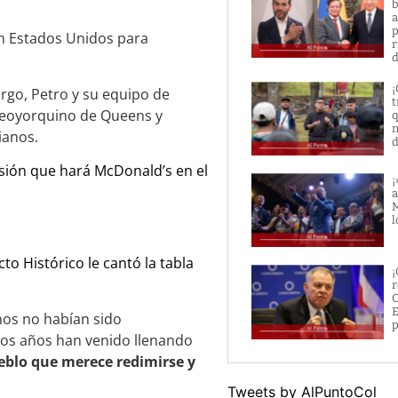
b
a
p
en Estados Unidos para
r
d
¡
rgo, Petro y su equipo de
t
 neoyorquino de Queens y
q
n
ianos.
d
rsión que hará McDonald’s en el
¡
a
M
l
cto Histórico le cantó la tabla
¡
r
O
E
anos no habían sido
p
mos años han venido llenando
eblo que merece redimirse y
Tweets by AlPuntoCol