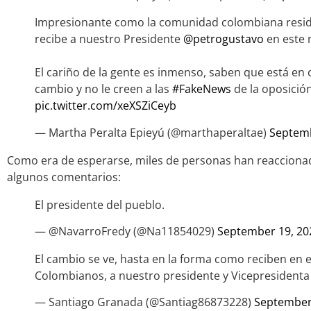
Impresionante como la comunidad colombiana resid
recibe a nuestro Presidente
@petrogustavo
en este
El cariño de la gente es inmenso, saben que está en
cambio y no le creen a las
#FakeNews
de la oposición
pic.twitter.com/xeXSZiCeyb
— Martha Peralta Epieyú (@marthaperaltae)
Septemb
Como era de esperarse, miles de personas han reaccionad
algunos comentarios:
El presidente del pueblo.
— @NavarroFredy (@Na11854029)
September 19, 20
El cambio se ve, hasta en la forma como reciben en el
Colombianos, a nuestro presidente y Vicepresidenta
— Santiago Granada (@Santiag86873228)
September