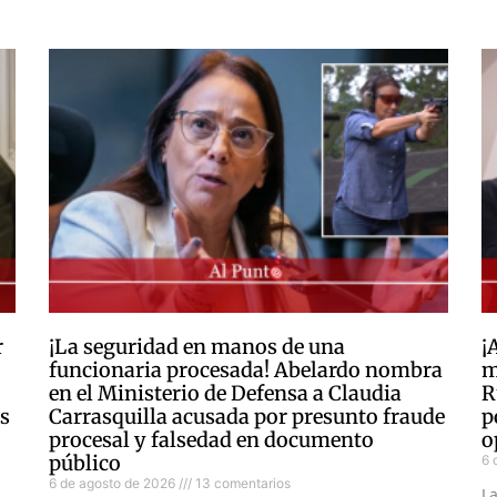
r
¡La seguridad en manos de una
¡
funcionaria procesada! Abelardo nombra
m
en el Ministerio de Defensa a Claudia
R
as
Carrasquilla acusada por presunto fraude
p
procesal y falsedad en documento
o
público
6 
6 de agosto de 2026
13 comentarios
L