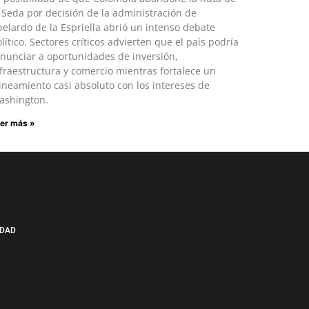
 Seda por decisión de la administración de
elardo de la Espriella abrió un intenso debate
lítico. Sectores críticos advierten que el país podría
nunciar a oportunidades de inversión,
fraestructura y comercio mientras fortalece un
ineamiento casi absoluto con los intereses de
ashington.
er más »
IDAD