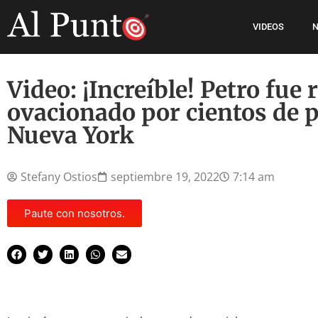
VIDEOS
N
Video: ¡Increíble! Petro fue 
ovacionado por cientos de 
Nueva York
Stefany Ostios
septiembre 19, 2022
7:14 am
Paute con nosotros.