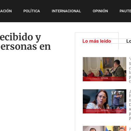
ACIÓN
POLÍTICA
INTERNACIONAL
OPINIÓN
PAUTE
recibido y
Lo más leido
L
personas en
“
S
c
l
p
c
¡
f
n
D
a
p
p
¡