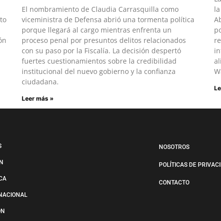
El nombramiento de Claudia Carrasquilla como
la
to
viceministra de Defensa abrió una tormenta política
Ab
porque llegará al cargo mientras enfrenta un
po
ón
proceso penal por presuntos delitos relacionados
re
con su paso por la Fiscalía. La decisión despertó
in
fuertes cuestionamientos sobre la credibilidad
al
institucional del nuevo gobierno y la confianza
W
ciudadana.
Le
Leer más »
S
NOSOTROS
N
POLÍTICAS DE PRIVAC
ICA
CONTACTO
NACIONAL
ÓN