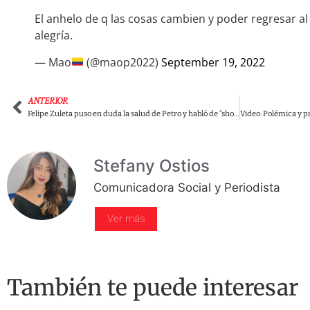
El anhelo de q las cosas cambien y poder regresar al p
alegría.
— Mao
(@maop2022)
September 19, 2022
ANTERIOR
Felipe Zuleta puso en duda la salud de Petro y habló de “show” en una anterior enfermedad
Stefany Ostios
Comunicadora Social y Periodista
Ver más
También te puede interesar