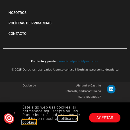
NOSOTROS
POLÍTICAS DE PRIVACIDAD
CONTACTO
Contacto y pauta:
periodicoalpunto@gmail.com
© 2025 Derechos reservados Alpunto.com.co l Noticias para gente despierta
Design by
Alejandro Castillo
info@alejandrocastillo.co
+57 3102680657
Éste sitio web usa cookies, si
Julian Barragan Verano
permanece aquí acepta su uso.
julbarg@gmail.com
Puede leer más sobre el uso de
ACEPTAR
cookies en nuestra
política de
+57 312 308 9218
cookies