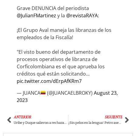
Grave DENUNCIA del periodista
@JulianFMartinez
y la
@revistaRAYA
:
¡El Grupo Aval maneja las libranzas de los
empleados de la Fiscalía!
"El visto bueno del departamento de
procesos operativos de libranza de
Corficolombiana es el que aprueba los
créditos qué están solicitando…
pic.twitter.com/dErpAfKRm7
— JUANCA
(@JUANCAELBROKY)
August 23,
2023
ANTERIOR
SIGUIENTE
Uribe y Duque salieron a rechazar supuesto atentado contra Barbosa pero nadie les cree
¡Sin pelos en la lengua! Petro aseguró que Barbosa se dejó engañar frente a supuesto atentado en su contra