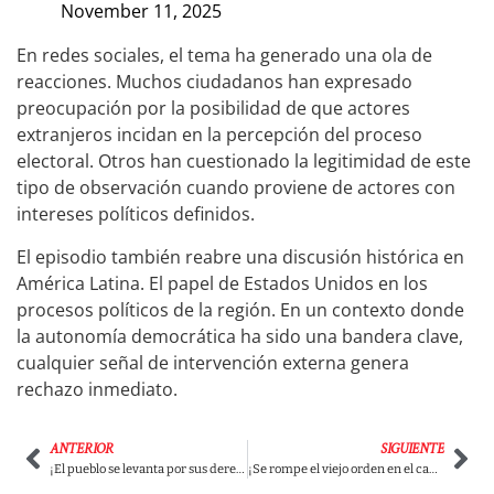
November 11, 2025
En redes sociales, el tema ha generado una ola de
reacciones. Muchos ciudadanos han expresado
preocupación por la posibilidad de que actores
extranjeros incidan en la percepción del proceso
electoral. Otros han cuestionado la legitimidad de este
tipo de observación cuando proviene de actores con
intereses políticos definidos.
El episodio también reabre una discusión histórica en
América Latina. El papel de Estados Unidos en los
procesos políticos de la región. En un contexto donde
la autonomía democrática ha sido una bandera clave,
cualquier señal de intervención externa genera
rechazo inmediato.
ANTERIOR
SIGUIENTE
¡El pueblo se levanta por sus derechos! Gustavo Petro convoca gran marcha el 1 de mayo para respaldar reformas y abrir el camino a una nueva constituyente que transforme Colombia
¡Se rompe el viejo orden en el campo! Corte Constitucional impone nueva justicia agraria que promete destrabar conflictos de tierra y acelerar la reforma rural