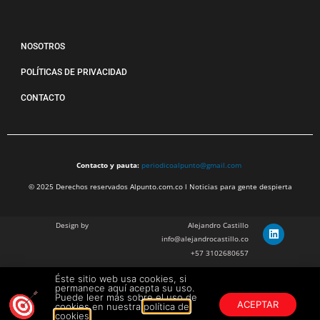
NOSOTROS
POLÍTICAS DE PRIVACIDAD
CONTACTO
Contacto y pauta:
periodicoalpunto@gmail.com
© 2025 Derechos reservados Alpunto.com.co l Noticias para gente despierta
Design by
Alejandro Castillo
info@alejandrocastillo.co
+57 3102680657
Éste sitio web usa cookies, si
Julian Barragan Verano
permanece aquí acepta su uso.
julbarg@gmail.com
Puede leer más sobre el uso de
ACEPTAR
cookies en nuestra
política de
+57 312 308 9218
cookies