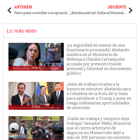
ANTERIOR
SIGUIENTE
Petro pone a temblar a la oposición con el nombramiento del nuevo Ministro de Defensa, Pedro Sánchez
¡Bomba judicial! Exfiscal Montealegre va con toda contra Uribe: “Es un criminal de guerra” y denuncia a magistrado por encubrirlo
Lo más leido
¡La seguridad en manos de una
funcionaria procesada! Abelardo
nombra en el Ministerio de
Defensa a Claudia Carrasquilla
acusada por presunto fraude
procesal y falsedad en documento
público
¡Años de trabajo tirados a la
basura en minutos! Abelardo saca
a Colombia de la Ruta de la Seda
para satisfacer a Trump y pone en
riesgo millonarias oportunidades
de inversión
¡Galán no trabaja y tampoco deja
trabajar! Senador Wally denuncia
que el cierre arbitrario de
negocios en Monserrate dejó a
más de 300 personas sin sustento