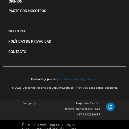
OPINIÓN
PAUTE CON NOSOTROS
NOSOTROS
POLÍTICAS DE PRIVACIDAD
CONTACTO
Contacto y pauta:
periodicoalpunto@gmail.com
© 2025 Derechos reservados Alpunto.com.co l Noticias para gente despierta
Design by
Alejandro Castillo
info@alejandrocastillo.co
+57 3102680657
Éste sitio web usa cookies, si
Julian Barragan Verano
permanece aquí acepta su uso.