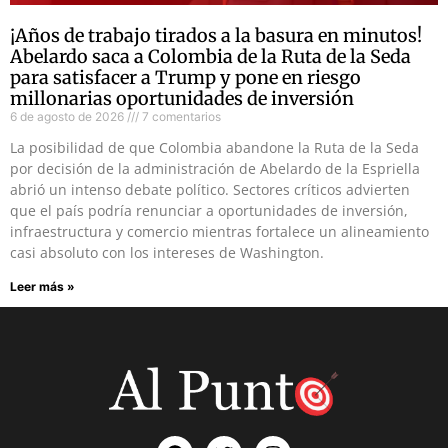
¡Años de trabajo tirados a la basura en minutos!
Abelardo saca a Colombia de la Ruta de la Seda
para satisfacer a Trump y pone en riesgo
millonarias oportunidades de inversión
6 de agosto de 2026
7 comentarios
La posibilidad de que Colombia abandone la Ruta de la Seda
por decisión de la administración de Abelardo de la Espriella
abrió un intenso debate político. Sectores críticos advierten
que el país podría renunciar a oportunidades de inversión,
infraestructura y comercio mientras fortalece un alineamiento
casi absoluto con los intereses de Washington.
Leer más »