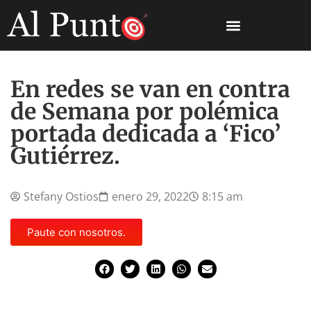
En redes se van en contra
de Semana por polémica
portada dedicada a ‘Fico’
Gutiérrez.
Stefany Ostios
enero 29, 2022
8:15 am
Paute con nosotros.