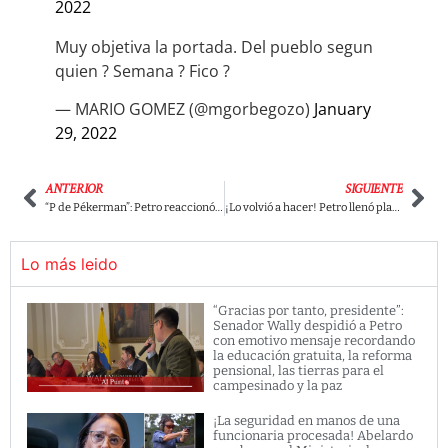
2022
Muy objetiva la portada. Del pueblo segun
quien ? Semana ? Fico ?
— MARIO GOMEZ (@mgorbegozo)
January
29, 2022
ANTERIOR
SIGUIENTE
“P de Pékerman”: Petro reaccionó a la derrota de Colombia y encendió las redes
¡Lo volvió a hacer! Petro llenó plaza en Pasto
Lo más leido
“Gracias por tanto, presidente”:
Senador Wally despidió a Petro
con emotivo mensaje recordando
la educación gratuita, la reforma
pensional, las tierras para el
campesinado y la paz
¡La seguridad en manos de una
funcionaria procesada! Abelardo