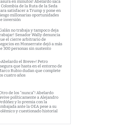
asura en minutos! Abelardo saca
 Colombia de la Ruta de la Seda
ara satisfacer a Trump y pone en
iesgo millonarias oportunidades
e inversión
Galán no trabaja y tampoco deja
rabajar! Senador Wally denuncia
ue el cierre arbitrario de
egocios en Monserrate dejó a más
e 300 personas sin sustento
»Abelardo el Breve»! Petro
segura que hasta en el entorno de
arco Rubio dudan que complete
os cuatro años
Otro de los “nunca”! Abelardo
evive políticamente a Alejandro
rdóñez y lo premia con la
mbajada ante la OEA pese a su
olémico y cuestionado historial