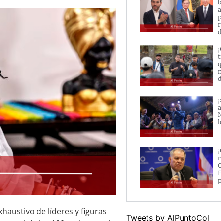
b
a
p
r
d
¡
t
q
n
d
¡
a
M
l
¡
r
O
E
p
xhaustivo de líderes y figuras
Tweets by AlPuntoCol