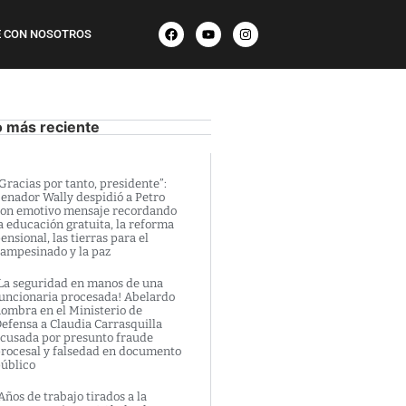
 CON NOSOTROS
o más reciente
Gracias por tanto, presidente”:
enador Wally despidió a Petro
on emotivo mensaje recordando
a educación gratuita, la reforma
ensional, las tierras para el
ampesinado y la paz
La seguridad en manos de una
uncionaria procesada! Abelardo
ombra en el Ministerio de
efensa a Claudia Carrasquilla
cusada por presunto fraude
rocesal y falsedad en documento
úblico
Años de trabajo tirados a la