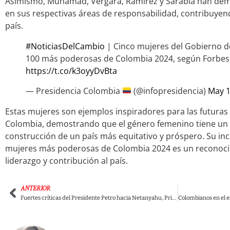
Asimismo, Muhamad, Vergara, Ramírez y Sarabia han de
en sus respectivas áreas de responsabilidad, contribuyend
país.
#NoticiasDelCambio
| Cinco mujeres del Gobierno del
100 más poderosas de Colombia 2024, según Forbes
https://t.co/k3oyyDvBta
— Presidencia Colombia
(@infopresidencia)
May 1
Estas mujeres son ejemplos inspiradores para las futuras
Colombia, demostrando que el género femenino tiene un 
construcción de un país más equitativo y próspero. Su inclu
mujeres más poderosas de Colombia 2024 es un reconocim
liderazgo y contribución al país.
ANTERIOR
Fuertes críticas del Presidente Petro hacia Netanyahu, Primer Ministro de Israel: “Intenten al menos detener la masacre”