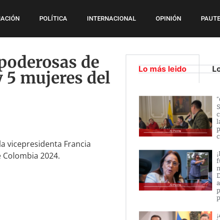
ACIÓN
POLÍTICA
INTERNACIONAL
OPINIÓN
PAUTE
 poderosas de
Lo más leido
L
 5 mujeres del
“
S
c
l
p
c
la vicepresidenta Francia
¡
e Colombia 2024.
f
n
D
a
p
p
¡