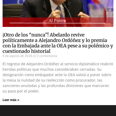
¡Otro de los “nunca”! Abelardo revive
políticamente a Alejandro Ordóñez y lo premia
con la Embajada ante la OEA pese a su polémico y
cuestionado historial
5 de agosto de 2026
2 comentarios
El regreso de Alejandro Ordóñez al servicio diplomático reabrió
heridas políticas que muchos consideraban cerradas. Su
designación como embajador ante la OEA volvió a poner sobre
la mesa la nulidad de su reelección como procurador, las
sanciones anuladas y las profundas divisiones que marcaron
su paso por el poder.
Leer más »