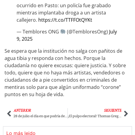
ocurrido en Pasto: un policía fue grabado
mientras implantaba droga a un artista
callejero.
https://t.co/TTFFOtQYKt
— Temblores ONG
(@TembloresOng)
July
9, 2025
Se espera que la institución no salga con pañitos de
agua tibia y responda con hechos. Porque la
ciudadanía no quiere excusas: quiere justicia. Y sobre
todo, quiere que no haya más artistas, vendedores o
ciudadanos de a pie convertidos en criminales de
mentiras solo para que algún uniformado “corone”
puntos en su hoja de vida.
ANTERIOR
SIGUIENTE
28 de julio: el día en que podría derrumbarse Uribe por fraude, soborno y manipulación de testigos
¡El pulpo electoral! Thomas Greg & Sons y el negocio sucio que amarran Pastrana, Santos y Sanín para 2026
Lo más leido