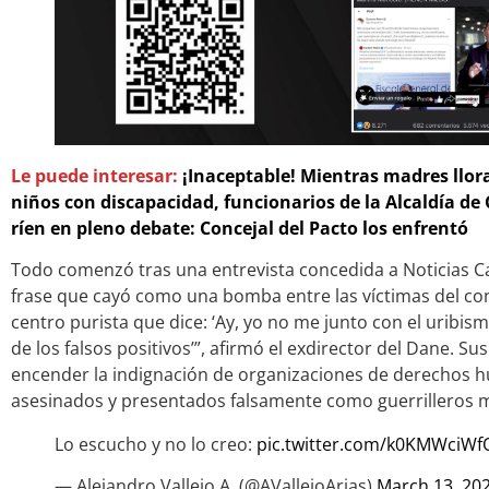
Le puede interesar:
¡Inaceptable! Mientras madres llora
niños con discapacidad, funcionarios de la Alcaldía de
ríen en pleno debate: Concejal del Pacto los enfrentó
Todo comenzó tras una entrevista concedida a Noticias C
frase que cayó como una bomba entre las víctimas del co
centro purista que dice: ‘Ay, yo no me junto con el uribis
de los falsos positivos’”, afirmó el exdirector del Dane. S
encender la indignación de organizaciones de derechos h
asesinados y presentados falsamente como guerrilleros 
Lo escucho y no lo creo:
pic.twitter.com/k0KMWciWf
— Alejandro Vallejo A. (@AVallejoArias)
March 13, 20