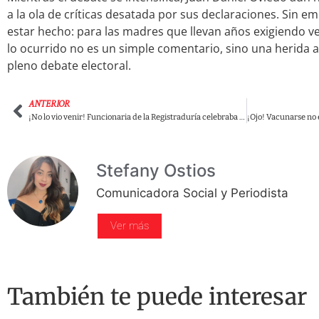
a la ola de críticas desatada por sus declaraciones. Sin e
estar hecho: para las madres que llevan años exigiendo ve
lo ocurrido no es un simple comentario, sino una herida a
pleno debate electoral.
ANTERIOR
¡No lo vio venir! Funcionaria de la Registraduría celebraba campaña de Paloma Valencia junto a Uribe y terminó fuera de su cargo
Stefany Ostios
Comunicadora Social y Periodista
Ver más
También te puede interesar