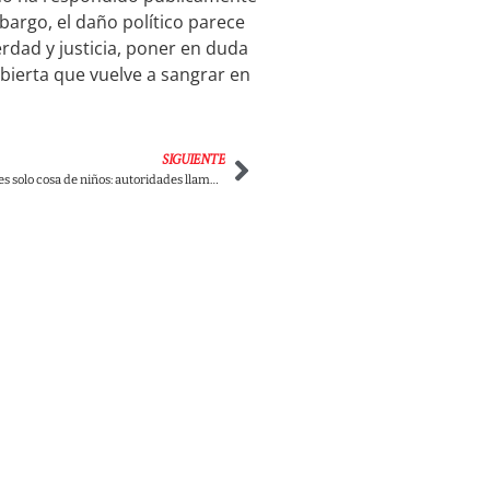
mbargo, el daño político parece
rdad y justicia, poner en duda
bierta que vuelve a sangrar en
SIGUIENTE
¡Ojo! Vacunarse no es solo cosa de niños: autoridades llaman a todos los colombianos a completar sus dosis y proteger su salud