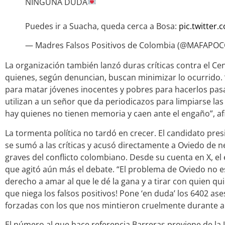
NINGUNA DUDA
Puedes ir a Suacha, queda cerca a Bosa:
pic.twitte
— Madres Falsos Positivos de Colombia (@MAFAPO
La organización también lanzó duras críticas contra el C
quienes, según denuncian, buscan minimizar lo ocurrido. 
para matar jóvenes inocentes y pobres para hacerlos pasa
utilizan a un señor que da periodicazos para limpiarse la
hay quienes no tienen memoria y caen ante el engaño”, a
La tormenta política no tardó en crecer. El candidato pre
se sumó a las críticas y acusó directamente a Oviedo de 
graves del conflicto colombiano. Desde su cuenta en X, e
que agitó aún más el debate. “El problema de Oviedo no es
derecho a amar al que le dé la gana y a tirar con quien qu
que niega los falsos positivos! Pone ‘en duda’ los 6402 as
forzadas con los que nos mintieron cruelmente durante añ
El número al que hace referencia Barreras proviene de la J