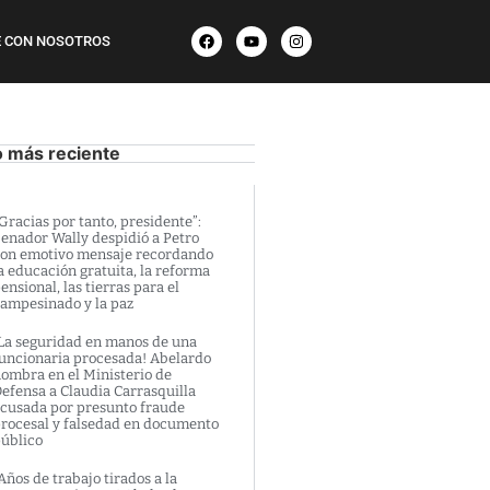
 CON NOSOTROS
o más reciente
Gracias por tanto, presidente”:
enador Wally despidió a Petro
on emotivo mensaje recordando
a educación gratuita, la reforma
ensional, las tierras para el
ampesinado y la paz
La seguridad en manos de una
uncionaria procesada! Abelardo
ombra en el Ministerio de
efensa a Claudia Carrasquilla
cusada por presunto fraude
rocesal y falsedad en documento
úblico
Años de trabajo tirados a la