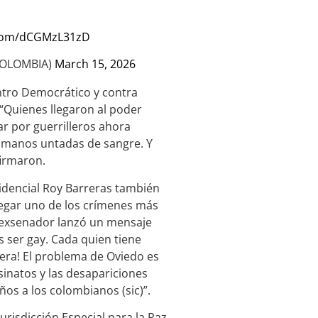
r.com/dCGMzL31zD
COLOMBIA)
March 15, 2026
entro Democrático y contra
“Quienes llegaron al poder
r por guerrilleros ahora
s manos untadas de sangre. Y
firmaron.
sidencial Roy Barreras también
negar uno de los crímenes más
l exsenador lanzó un mensaje
 ser gay. Cada quien tiene
iera! El problema de Oviedo es
esinatos y las desapariciones
os a los colombianos (sic)”.
urisdicción Especial para la Paz