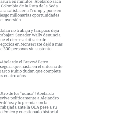
asura en minutos! Abelardo saca
 Colombia de la Ruta de la Seda
ara satisfacer a Trump y pone en
iesgo millonarias oportunidades
e inversión
Galán no trabaja y tampoco deja
rabajar! Senador Wally denuncia
ue el cierre arbitrario de
egocios en Monserrate dejó a más
e 300 personas sin sustento
»Abelardo el Breve»! Petro
segura que hasta en el entorno de
arco Rubio dudan que complete
os cuatro años
Otro de los “nunca”! Abelardo
evive políticamente a Alejandro
rdóñez y lo premia con la
mbajada ante la OEA pese a su
olémico y cuestionado historial