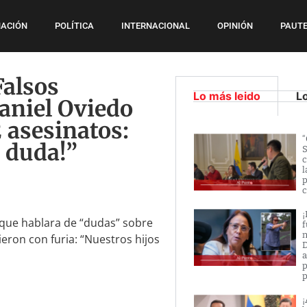
ACIÓN
POLÍTICA
INTERNACIONAL
OPINIÓN
PAUTE
Falsos
Lo más leido
L
aniel Oviedo
 asesinatos:
“
 duda!”
S
c
l
p
c
¡
e que hablara de “dudas” sobre
f
n
ieron con furia: “Nuestros hijos
D
a
p
p
¡