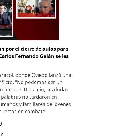
n por el cierre de aulas para
 Carlos Fernando Galán se les
aracol, donde Oviedo lanzó una
nflicto. “No podemos ser un
mo porque, Dios mío, las dudas
us palabras no tardaron en
umanos y familiares de jóvenes
muertos en combate.
Q
26