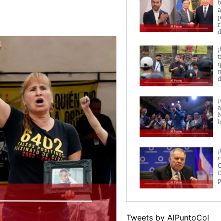
b
a
p
r
d
¡
t
q
n
d
¡
a
M
l
¡
r
O
E
p
Tweets by AlPuntoCol