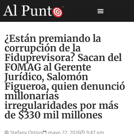
¿Están premiando la
corrupción de la
Fiduprevisora? Sacan del
FOMAG al Gerente
Jurídico, Salomón
Figueroa, quien denunció
millonarias
irregularidades por más
de $330 mil millones
Stefany Ostios
mayo 22, 2026
9:47 pm