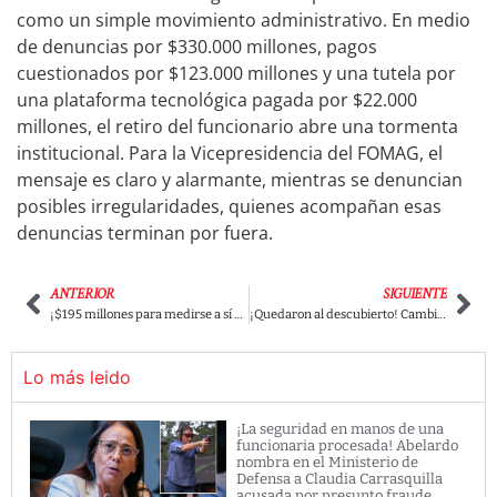
como un simple movimiento administrativo. En medio
de denuncias por $330.000 millones, pagos
cuestionados por $123.000 millones y una tutela por
una plataforma tecnológica pagada por $22.000
millones, el retiro del funcionario abre una tormenta
institucional. Para la Vicepresidencia del FOMAG, el
mensaje es claro y alarmante, mientras se denuncian
posibles irregularidades, quienes acompañan esas
denuncias terminan por fuera.
ANTERIOR
SIGUIENTE
¡$195 millones para medirse a sí mismo!: Estalla polémica en campaña de Abelardo de la Espriella por contrato con encuestadora AtlasIntel y sospechas de manipulación electoral
¡Quedaron al descubierto! Cambio y el CNC habrían “apretado” la última encuesta para instalar un falso empate y meter miedo en la recta final con Abelardo: ¡Cepeda sigue arriba y la manipulación ya desató polémica!
Lo más leido
¡La seguridad en manos de una
funcionaria procesada! Abelardo
nombra en el Ministerio de
Defensa a Claudia Carrasquilla
acusada por presunto fraude