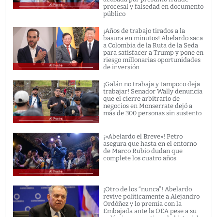
procesal y falsedad en documento
público
¡Años de trabajo tirados a la
basura en minutos! Abelardo saca
a Colombia de la Ruta de la Seda
para satisfacer a Trump y pone en
riesgo millonarias oportunidades
de inversión
¡Galán no trabaja y tampoco deja
trabajar! Senador Wally denuncia
que el cierre arbitrario de
negocios en Monserrate dejó a
más de 300 personas sin sustento
¡»Abelardo el Breve»! Petro
asegura que hasta en el entorno
de Marco Rubio dudan que
complete los cuatro años
¡Otro de los “nunca”! Abelardo
revive políticamente a Alejandro
Ordóñez y lo premia con la
Embajada ante la OEA pese a su