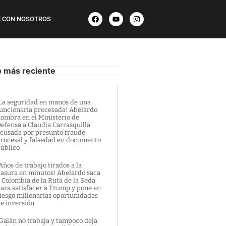
 CON NOSOTROS
o más reciente
La seguridad en manos de una
uncionaria procesada! Abelardo
ombra en el Ministerio de
efensa a Claudia Carrasquilla
cusada por presunto fraude
rocesal y falsedad en documento
úblico
Años de trabajo tirados a la
asura en minutos! Abelardo saca
 Colombia de la Ruta de la Seda
ara satisfacer a Trump y pone en
iesgo millonarias oportunidades
e inversión
Galán no trabaja y tampoco deja