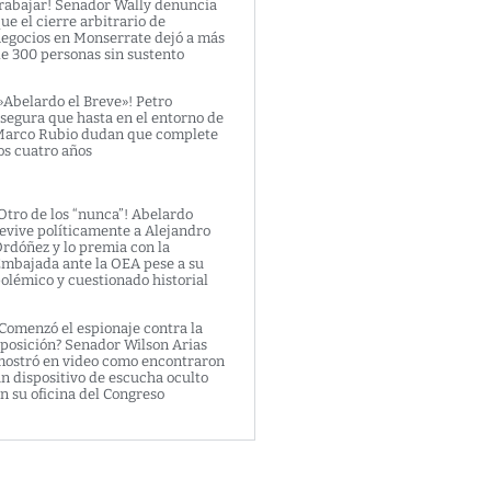
rabajar! Senador Wally denuncia
ue el cierre arbitrario de
egocios en Monserrate dejó a más
e 300 personas sin sustento
»Abelardo el Breve»! Petro
segura que hasta en el entorno de
arco Rubio dudan que complete
os cuatro años
Otro de los “nunca”! Abelardo
evive políticamente a Alejandro
rdóñez y lo premia con la
mbajada ante la OEA pese a su
olémico y cuestionado historial
Comenzó el espionaje contra la
posición? Senador Wilson Arias
ostró en video como encontraron
n dispositivo de escucha oculto
n su oficina del Congreso