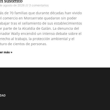
in sustento
de agosto de 2026
3 comentarios
ás de 70 familias que durante décadas han vivido
el comercio en Monserrate quedaron sin poder
abajar tras el sellamiento de sus establecimientos
r parte de la Alcaldía de Galán. La denuncia del
enador Wally encendió un intenso debate sobre el
recho al trabajo, la protección ambiental y el
turo de cientos de personas.
er más »
IDAD