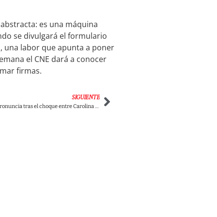
 abstracta: es una máquina
ndo se divulgará el formulario
s, una labor que apunta a poner
semana el CNE dará a conocer
mar firmas.
SIGUIENTE
Pacto Histórico se pronuncia tras el choque entre Carolina Corcho y María José Pizarro, dejando en suspenso la definición de la cabeza de lista al Senado