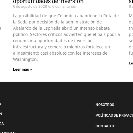
oportunidades de inversión
s
6 de agosto de 2026
6 comentarios
6 
La posibilidad de que Colombia abandone la Ruta de
M
la Seda por decisión de la administración de
d
a
Abelardo de la Espriella abrió un intenso debate
tr
político. Sectores críticos advierten que el país podría
po
renunciar a oportunidades de inversión,
s
infraestructura y comercio mientras fortalece un
de
alineamiento casi absoluto con los intereses de
fu
Washington.
Le
Leer más »
S
NOSOTROS
N
POLÍTICAS DE PRIVAC
ICA
CONTACTO