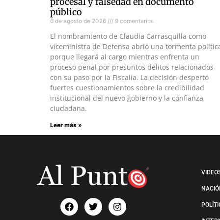
procesal y falsedad en documento
público
6 de agosto de 2026
9 comentarios
El nombramiento de Claudia Carrasquilla como
viceministra de Defensa abrió una tormenta polític
porque llegará al cargo mientras enfrenta un
proceso penal por presuntos delitos relacionados
con su paso por la Fiscalía. La decisión despertó
fuertes cuestionamientos sobre la credibilidad
institucional del nuevo gobierno y la confianza
ciudadana.
Leer más »
VIDEO
NACIÓ
POLÍT