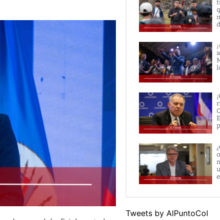
t
q
n
d
¡
a
M
l
¡
r
O
E
p
¿
o
m
u
e
Tweets by AlPuntoCol