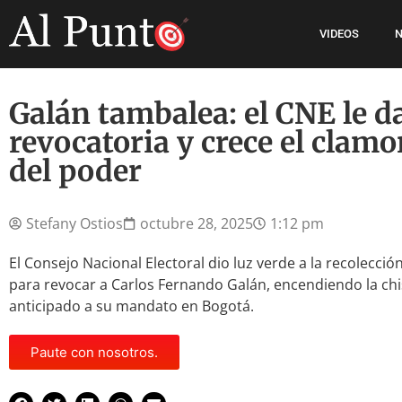
VIDEOS
N
Galán tambalea: el CNE le da 
revocatoria y crece el clamo
del poder
Stefany Ostios
octubre 28, 2025
1:12 pm
El Consejo Nacional Electoral dio luz verde a la recolecci
para revocar a Carlos Fernando Galán, encendiendo la chi
anticipado a su mandato en Bogotá.
Paute con nosotros.