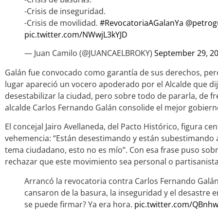
-Crisis de inseguridad.
-Crisis de movilidad.
#RevocatoriaAGalanYa
@petrog
pic.twitter.com/NWwjL3kYJD
— Juan Camilo (@JUANCAELBROKY)
September 29, 2
Galán fue convocado como garantía de sus derechos, pero 
lugar apareció un vocero apoderado por el Alcalde que dij
desestabilizar la ciudad, pero sobre todo de pararla, de fr
alcalde Carlos Fernando Galán consolide el mejor gobierno
El concejal Jairo Avellaneda, del Pacto Histórico, figura cent
vehemencia: “Están desestimando y están subestimando a 
tema ciudadano, esto no es mío”. Con esa frase puso sobr
rechazar que este movimiento sea personal o partisanista
Arrancó la revocatoria contra Carlos Fernando Galá
cansaron de la basura, la inseguridad y el desastre 
se puede firmar? Ya era hora.
pic.twitter.com/QBn