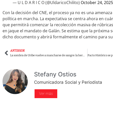
— U L D A R I C O (@UldaricoChilito)
October 24, 2025
Con la decisión del CNE, el proceso ya no es una amenaza
política en marcha. La expectativa se centra ahora en cuá
que permitirá comenzar la recolección masiva de rúbrica
en jaque el mandato de Galán. Se estima que la próxima 
dicho documento y abrirá formalmente el camino para su
ANTERIOR
La sombra de Uribe vuelve a mancharse de sangre: la hermana de Jesús María Valle, defensor de DD.HH., lo señala por el crimen que el poder quiso enterrar
Stefany Ostios
Comunicadora Social y Periodista
Ver más