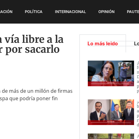
ACIÓN
POLÍTICA
INTERNACIONAL
OPINIÓN
PAUTE
vía libre a la
Lo más leido
L
r por sacarlo
¡
f
n
D
a
p
ón de más de un millón de firmas
p
spa que podría poner fin
¡
b
a
p
r
d
¡