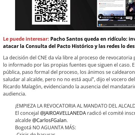
Le puede interesar:
Pacho Santos queda en ridículo: i
atacar la Consulta del Pacto Histórico y las redes lo de
La decisión del CNE da vía libre al proceso de revocatoria
lo informado por las propias fuentes que siguen el caso. En
pública, paso formal del proceso, los ánimos se caldearo
saludar al alcalde, pero no no está aquí”, dijo el vocero d
Ricardo Malagón, evidenciando la ausencia del mandatario
audiencia.
¡EMPIEZA LA REVOCATORIA AL MANDATO DEL ALCAL
El concejal
@JAIROAVELLANEDA
radicó el comité insc
alcalde
@CarlosFGalan
.
Bogotá NO AGUANTA MÁS:
-Crisis de basuras.