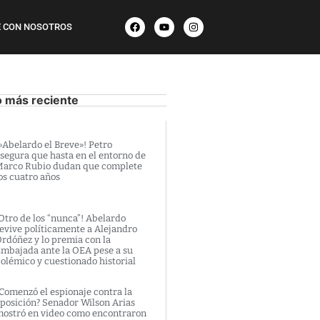
 CON NOSOTROS
o más reciente
»Abelardo el Breve»! Petro
segura que hasta en el entorno de
arco Rubio dudan que complete
os cuatro años
Otro de los “nunca”! Abelardo
evive políticamente a Alejandro
rdóñez y lo premia con la
mbajada ante la OEA pese a su
olémico y cuestionado historial
Comenzó el espionaje contra la
posición? Senador Wilson Arias
ostró en video como encontraron