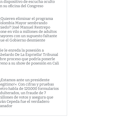
n dispositivo de escucha oculto
n su oficina del Congreso
¿Quieren eliminar el programa
olombia Mayor sembrando
iedo?! José Manuel Restrepo
one en vilo a millones de adultos
ayores con un supuesto faltante
ue el Gobierno desmiente
Se le enreda la posesión a
belardo De La Espriella! Tribunal
bre proceso que podría ponerle
reno a su show de posesión en Cali
¡Estamos ante un presidente
legitimo!»: Con cifras y pruebas
etro habla de 120.000 formularios
dulterados, un fraude de 7
illones de votos y asegura que
ván Cepeda fue el verdadero
anador