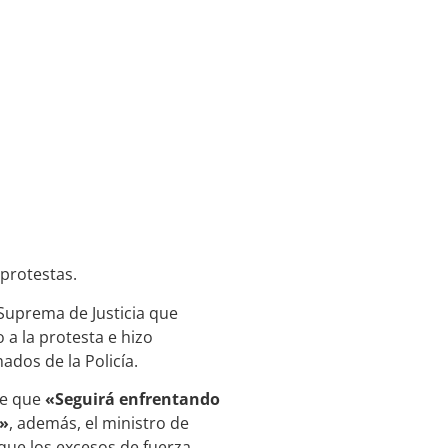
 protestas.
 Suprema de Justicia que
 a la protesta e hizo
dos de la Policía.
te que
«Seguirá enfrentando
e»
, además, el ministro de
 que los excesos de fuerza