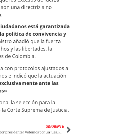
 son una directriz sino
a.
 ciudadanos está garantizada
la política de convivencia y
nistro añadió que la fuerza
hos y las libertades, la
es de Colombia.
ta con protocolos ajustados a
os e indicó que la actuación
exclusivamente ante las
os»
onal la selección para la
e la Corte Suprema de Justicia.
SIGUIENTE
¿Para qué votamos por presidente? Votemos por un juez: Felipe Zuleta sobre el fallo de la Corte Suprema