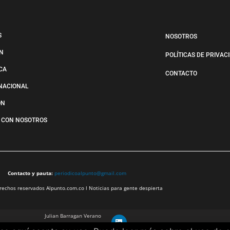
S
NOSOTROS
N
POLÍTICAS DE PRIVAC
ICA
CONTACTO
NACIONAL
ÓN
 CON NOSOTROS
Contacto y pauta:
periodicoalpunto@gmail.com
echos reservados Alpunto.com.co l Noticias para gente despierta
Julian Barragan Verano
julbarg@gmail.com