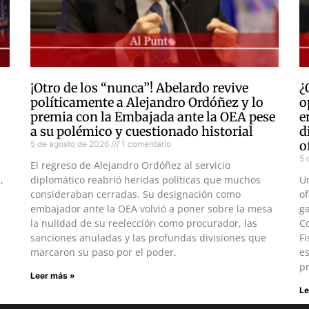
¡Otro de los “nunca”! Abelardo revive
¿
políticamente a Alejandro Ordóñez y lo
o
premia con la Embajada ante la OEA pese
e
a su polémico y cuestionado historial
d
o
5 de agosto de 2026
1 comentario
5 
El regreso de Alejandro Ordóñez al servicio
,
diplomático reabrió heridas políticas que muchos
U
consideraban cerradas. Su designación como
of
embajador ante la OEA volvió a poner sobre la mesa
ga
la nulidad de su reelección como procurador, las
Co
sanciones anuladas y las profundas divisiones que
Fi
marcaron su paso por el poder.
es
pr
Leer más »
Le