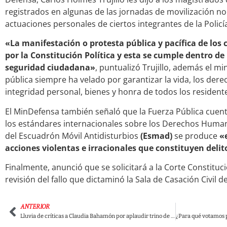
registrados en algunas de las jornadas de movilización no
actuaciones personales de ciertos integrantes de la Policí
«La manifestación o protesta pública y pacífica de los
por la Constitución Política y esta se cumple dentro de 
seguridad ciudadana»
, puntualizó Trujillo, además el mi
pública siempre ha velado por garantizar la vida, los derec
integridad personal, bienes y honra de todos los resident
El MinDefensa también señaló que la Fuerza Pública cuen
los estándares internacionales sobre los Derechos Human
del Escuadrón Móvil Antidisturbios
(Esmad)
se produce
«
acciones violentas e irracionales que constituyen delit
Finalmente, anunció que se solicitará a la Corte Constituci
revisión del fallo que dictaminó la Sala de Casación Civil d
ANTERIOR
Lluvia de críticas a Claudia Bahamón por aplaudir trino de Duque sobre defensa de páramos