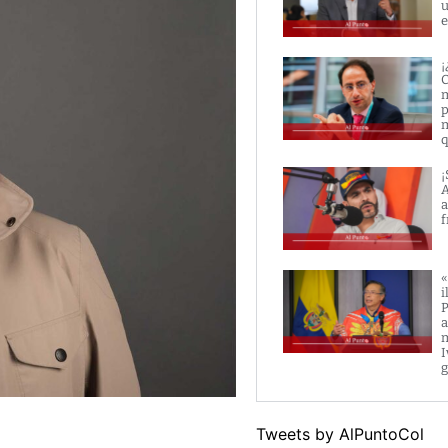
u
e
¡
C
m
p
m
q
¡
A
a
f
«
i
P
a
m
I
g
Tweets by AlPuntoCol