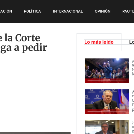
ACIÓN
POLÍTICA
INTERNACIONAL
OPINIÓN
PAUTE
 la Corte
Lo más leido
L
ega a pedir
¡
a
M
l
¡
r
O
E
p
¿
o
m