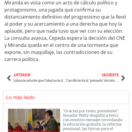
Miranda es vista como un acto de cálculo político y
protagonismo, una jugada que confirma su
distanciamiento definitivo del progresismo que la llevó
al poder y su acercamiento a una derecha que hoy la
aplaude, pero que nada tuvo que ver con su elección.
La consulta avanza, Cepeda espera la decisión del CNE
y Miranda queda en el centro de una tormenta que
expone, sin maquillaje, las contradicciones de su
carrera política.
ANTERIOR
SIGUIENTE
Lafaurie admite que Cabal no le debe lealtad a nadie, ni siquiera a la consulta de derecha, y deja servida la salida con Abelardo de la Espriella
Carrillo le da la “peinada” del año a Jennifer Pedraza por posar como voz moral mientras se alía con Juan Manuel Galán quien niega el genocidio en Gaza
Lo más leido
“Gracias por tanto, presidente”:
Senador Wally despidió a Petro
con emotivo mensaje recordando
la educación gratuita, la reforma
pensional, las tierras para el