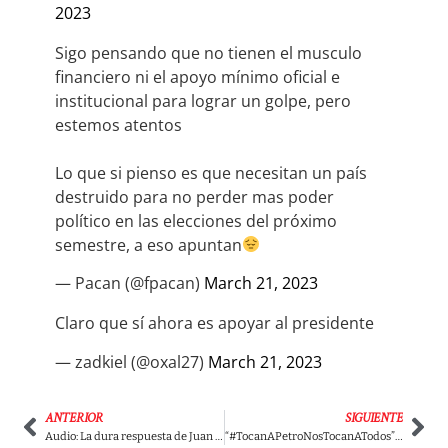
2023
Sigo pensando que no tienen el musculo
financiero ni el apoyo mínimo oficial e
institucional para lograr un golpe, pero
estemos atentos
Lo que si pienso es que necesitan un país
destruido para no perder mas poder
político en las elecciones del próximo
semestre, a eso apuntan
— Pacan (@fpacan)
March 21, 2023
Claro que sí ahora es apoyar al presidente
— zadkiel (@oxal27)
March 21, 2023
ANTERIOR
SIGUIENTE
Audio: La dura respuesta de Juan Manuel Santos a Petro por el Acuerdo de Paz con Las FARC
“#TocanAPetroNosTocanATodos”: El hashtag que es tendencia en redes sociales. ¿Por qué?