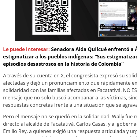
Le puede interesar:
Senadora Aida Quilcué enfrentó a Á
estigmatizar a los pueblos indígenas: “Sus estigmatiza
episodios desastrosos en la historia de Colombia”
A través de su cuenta en X, el congresista expresó su sol
afectadas y dejó un pronunciamiento que rápidamente emp
solidaridad con las familias afectadas en Facatativá. NO E
mensaje que no solo buscó acompañar a las víctimas, sin
respuestas concretas frente a una situación que se agrav
Pero el mensaje no se quedó en la solidaridad. Wally fue 
directo al alcalde de Facatativá, Carlos Casas, y al gober
Emilio Rey, a quienes exigió una respuesta articulada y urg