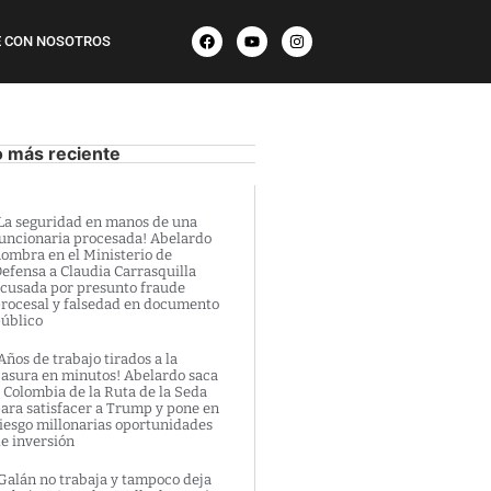
 CON NOSOTROS
o más reciente
La seguridad en manos de una
uncionaria procesada! Abelardo
ombra en el Ministerio de
efensa a Claudia Carrasquilla
cusada por presunto fraude
rocesal y falsedad en documento
úblico
Años de trabajo tirados a la
asura en minutos! Abelardo saca
 Colombia de la Ruta de la Seda
ara satisfacer a Trump y pone en
iesgo millonarias oportunidades
e inversión
Galán no trabaja y tampoco deja