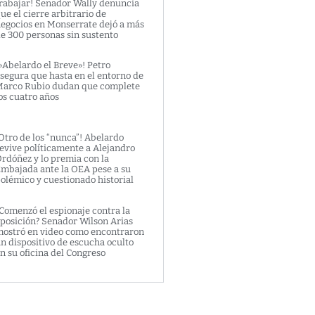
rabajar! Senador Wally denuncia
ue el cierre arbitrario de
egocios en Monserrate dejó a más
e 300 personas sin sustento
»Abelardo el Breve»! Petro
segura que hasta en el entorno de
arco Rubio dudan que complete
os cuatro años
Otro de los “nunca”! Abelardo
evive políticamente a Alejandro
rdóñez y lo premia con la
mbajada ante la OEA pese a su
olémico y cuestionado historial
Comenzó el espionaje contra la
posición? Senador Wilson Arias
ostró en video como encontraron
n dispositivo de escucha oculto
n su oficina del Congreso