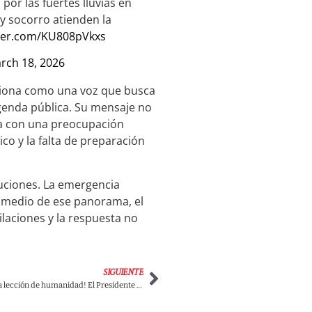
or las fuertes lluvias en
y socorro atienden la
tter.com/KU808pVkxs
rch 18, 2026
iciona como una voz que busca
agenda pública. Su mensaje no
ta con una preocupación
ico y la falta de preparación
luciones. La emergencia
n medio de ese panorama, el
ilaciones y la respuesta no
SIGUIENTE
¡Petro dio tremenda lección de humanidad! El Presidente decidió perdonar a vendedor ambulante que lo amenazó; el hombre terminó llorando ante el juez