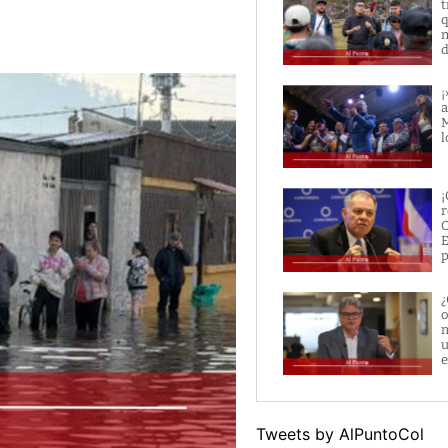
t
q
n
d
¡
a
M
l
¡
r
O
E
p
¿
o
m
u
e
Tweets by AlPuntoCol