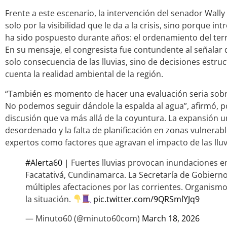
Frente a este escenario, la intervención del senador Wally 
solo por la visibilidad que le da a la crisis, sino porque 
ha sido pospuesto durante años: el ordenamiento del terri
En su mensaje, el congresista fue contundente al señalar 
solo consecuencia de las lluvias, sino de decisiones estru
cuenta la realidad ambiental de la región.
“También es momento de hacer una evaluación seria sobre
No podemos seguir dándole la espalda al agua”, afirmó, 
discusión que va más allá de la coyuntura. La expansión u
desordenado y la falta de planificación en zonas vulnerab
expertos como factores que agravan el impacto de las lluv
#Alerta60
| Fuertes lluvias provocan inundaciones en
Facatativá, Cundinamarca. La Secretaría de Gobiern
múltiples afectaciones por las corrientes. Organis
la situación.
pic.twitter.com/9QRSmlYJq9
— Minuto60 (@minuto60com)
March 18, 2026