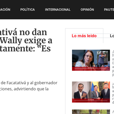
ACIÓN
POLÍTICA
INTERNACIONAL
OPINIÓN
PAUTE
ativá no dan
Lo más leido
L
Wally exige a
tamente: “Es
¡
f
n
D
a
p
p
 de Facatativá y al gobernador
¡
b
ones, advirtiendo que la
a
p
r
d
¡