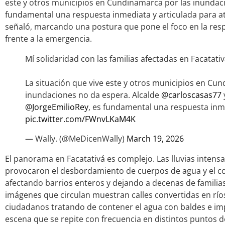
este y otros municipios en Cundinamarca por las inundac
fundamental una respuesta inmediata y articulada para ate
señaló, marcando una postura que pone el foco en la resp
frente a la emergencia.
Mí solidaridad con las familias afectadas en Facatat
La situación que vive este y otros municipios en Cu
inundaciones no da espera. Alcalde
@carloscasas77
@JorgeEmilioRey
, es fundamental una respuesta inm
pic.twitter.com/FWnvLKaM4K
— Wally. (@MeDicenWally)
March 19, 2026
El panorama en Facatativá es complejo. Las lluvias intensa
provocaron el desbordamiento de cuerpos de agua y el co
afectando barrios enteros y dejando a decenas de familias
imágenes que circulan muestran calles convertidas en río
ciudadanos tratando de contener el agua con baldes e im
escena que se repite con frecuencia en distintos puntos d