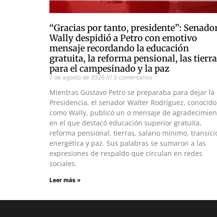
“Gracias por tanto, presidente”: Senado
Wally despidió a Petro con emotivo
mensaje recordando la educación
gratuita, la reforma pensional, las tierr
para el campesinado y la paz
7 de agosto de 2026
3 comentarios
Mientras Gustavo Petro se preparaba para dejar la
Presidencia, el senador Walter Rodríguez, conocido
como Wally, publicó un o mensaje de agradecimien
en el que destacó educación superior gratuita,
reforma pensional, tierras, salario mínimo, transici
energética y paz. Sus palabras se sumaron a las
expresiones de respaldo que circulan en redes
sociales.
Leer más »