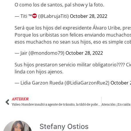
O como los de santos, pal show y la foto.
— Titi ™
(@LabrujaTiti)
October 28, 2022
Será que los hijos del expresidente Álvaro Uribe, pres
Porque los uribistas son felices enviando muchachos
esos muchachos no sean sus hijos, eso es simple cob
— Jair (@mondomo79)
October 28, 2022
Sus hijos prestaron servicio militar obligatorio???? C
linda con hijos ajenos.
— Lidia Garzon Rueda (@LidiaGarzonRue2)
October 
ANTERIOR
Video: Hombre insultó a agente de tránsito, la tildó de pobre y alardeó de su camioneta de 300 millones.
Stefany Ostios