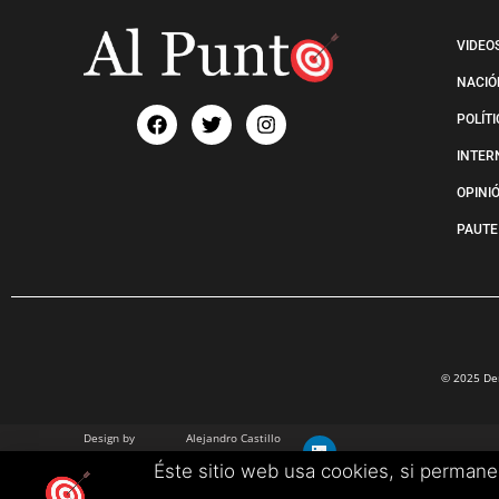
VIDEO
NACIÓ
POLÍT
INTER
OPINI
PAUTE
© 2025 Der
Design by
Alejandro Castillo
info@alejandrocastillo.co
Éste sitio web usa cookies, si perman
+57 3102680657