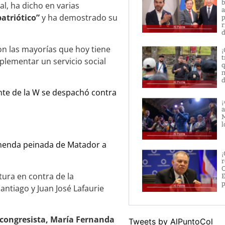
b
l, ha dicho en varias
a
patriótico”
y ha demostrado su
p
r
d
on las mayorías que hoy tiene
¡
t
mplementar un servicio social
q
n
d
nte de la W se despachó contra
¡
a
M
l
emenda peinada de Matador a
¡
r
O
ura en contra de la
E
p
Santiago y Juan José Lafaurie
a congresista, María Fernanda
Tweets by AlPuntoCol