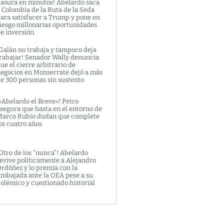
asura en minutos! Abelardo saca
 Colombia de la Ruta de la Seda
ara satisfacer a Trump y pone en
iesgo millonarias oportunidades
e inversión
Galán no trabaja y tampoco deja
rabajar! Senador Wally denuncia
ue el cierre arbitrario de
egocios en Monserrate dejó a más
e 300 personas sin sustento
»Abelardo el Breve»! Petro
segura que hasta en el entorno de
arco Rubio dudan que complete
os cuatro años
Otro de los “nunca”! Abelardo
evive políticamente a Alejandro
rdóñez y lo premia con la
mbajada ante la OEA pese a su
olémico y cuestionado historial