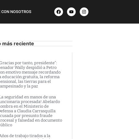
 CON NOSOTROS
o más reciente
Gracias por tanto, presidente”:
enador Wally despidió a Petro
on emotivo mensaje recordando
a educación gratuita, la reforma
ensional, las tierras para el
ampesinado y la paz
La seguridad en manos de una
uncionaria procesada! Abelardo
ombra en el Ministerio de
efensa a Claudia Carrasquilla
cusada por presunto fraude
rocesal y falsedad en documento
úblico
Años de trabajo tirados a la