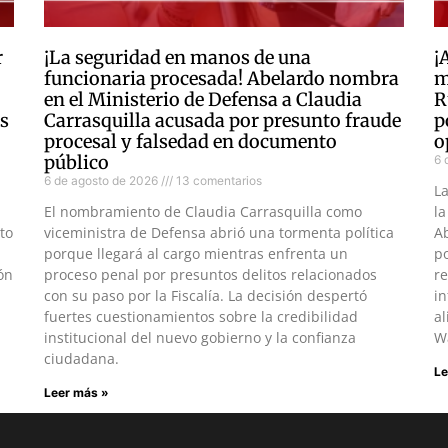
r
¡La seguridad en manos de una
¡
funcionaria procesada! Abelardo nombra
m
en el Ministerio de Defensa a Claudia
R
as
Carrasquilla acusada por presunto fraude
p
procesal y falsedad en documento
o
público
6 
6 de agosto de 2026
13 comentarios
L
El nombramiento de Claudia Carrasquilla como
la
to
viceministra de Defensa abrió una tormenta política
Ab
porque llegará al cargo mientras enfrenta un
po
ón
proceso penal por presuntos delitos relacionados
re
con su paso por la Fiscalía. La decisión despertó
in
fuertes cuestionamientos sobre la credibilidad
al
institucional del nuevo gobierno y la confianza
W
ciudadana.
Le
Leer más »