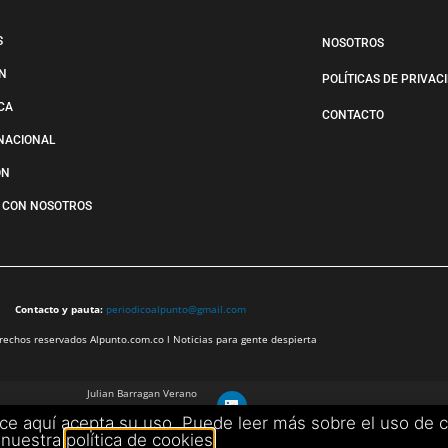
S
NOSOTROS
N
POLÍTICAS DE PRIVAC
ICA
CONTACTO
NACIONAL
ÓN
 CON NOSOTROS
Contacto y pauta:
periodicoalpunto@gmail.com
echos reservados Alpunto.com.co l Noticias para gente despierta
Julian Barragan Verano
julbarg@gmail.com
ece aquí acepta su uso. Puede leer más sobre el uso de 
+57 312 308 9218
nuestra
política de cookies