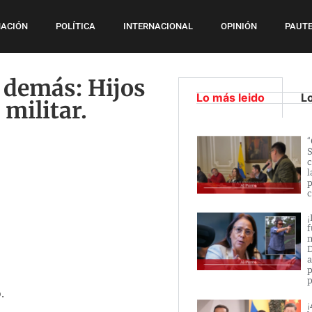
ACIÓN
POLÍTICA
INTERNACIONAL
OPINIÓN
PAUTE
s demás: Hijos
Lo más leido
L
 militar.
“
S
c
l
p
c
¡
f
n
D
a
p
p
.
¡