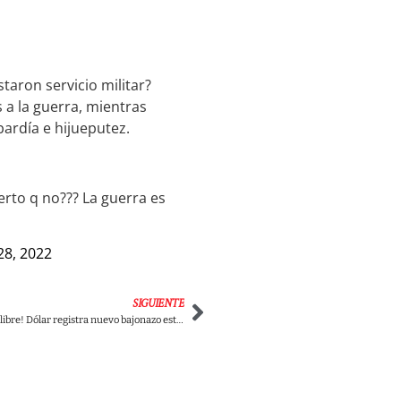
taron servicio militar?
 a la guerra, mientras
ardía e hijueputez.
ierto q no??? La guerra es
28, 2022
SIGUIENTE
Atención: ¡En caída libre! Dólar registra nuevo bajonazo este viernes en Colombia