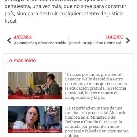
demuestra, una vez más, que no sirve para construir
país, sino para destruir cualquier intento de justicia
fiscal.
ANTERIOR
SIGUIENTE
¡La campaña que los tiene temblando! Cepeda revela que el pueblo lo impulsa mientras sus rivales queman millones
¡Dictadura roja! César Gaviria aplasta a quienes lo critican, niega avales al congreso y convierte al Partido Liberal en su finca familiar
Lo más leido
“Gracias por tanto, presidente”:
Senador Wally despidió a Petro
con emotivo mensaje recordando
la educación gratuita, la reforma
pensional, las tierras para el
campesinado y la paz
¡La seguridad en manos de una
funcionaria procesada! Abelardo
nombra en el Ministerio de
Defensa a Claudia Carrasquilla
acusada por presunto fraude
procesal y falsedad en documento
público