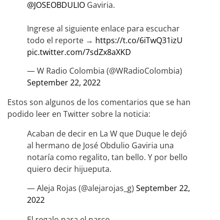
@JOSEOBDULIO
Gaviria.
Ingrese al siguiente enlace para escuchar
todo el reporte →
https://t.co/6iTwQ31izU
pic.twitter.com/7sdZx8aXKD
— W Radio Colombia (@WRadioColombia)
September 22, 2022
Estos son algunos de los comentarios que se han
podido leer en Twitter sobre la noticia:
Acaban de decir en La W que Duque le dejó
al hermano de José Obdulio Gaviria una
notaría como regalito, tan bello. Y por bello
quiero decir hijueputa.
— Aleja Rojas (@alejarojas_g)
September 22,
2022
El regalo para el narco.