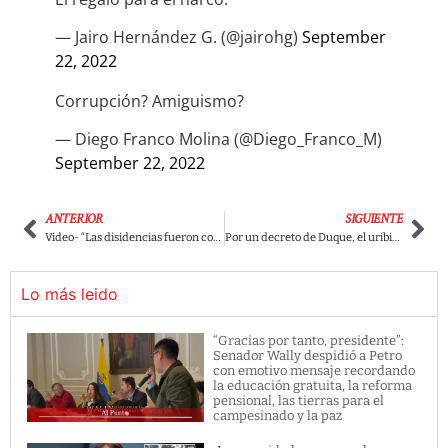
— Jairo Hernández G. (@jairohg)
September
22, 2022
Corrupción? Amiguismo?
— Diego Franco Molina (@Diego_Franco_M)
September 22, 2022
ANTERIOR
SIGUIENTE
Video- “Las disidencias fueron construidas por Duque”: El fuerte dardo de Petro contra el expresidente
Por un decreto de Duque, el uribista Polo Polo podría perder su curul en el Congreso
Lo más leido
“Gracias por tanto, presidente”:
Senador Wally despidió a Petro
con emotivo mensaje recordando
la educación gratuita, la reforma
pensional, las tierras para el
campesinado y la paz