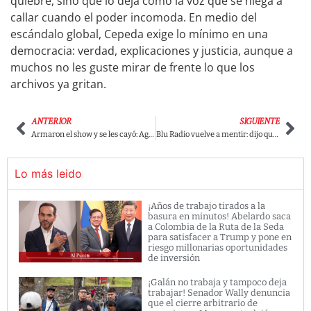
quiebre, sino que lo deja como la voz que se niega a
callar cuando el poder incomoda. En medio del
escándalo global, Cepeda exige lo mínimo en una
democracia: verdad, explicaciones y justicia, aunque a
muchos no les guste mirar de frente lo que los
archivos ya gritan.
ANTERIOR
SIGUIENTE
Armaron el show y se les cayó: Agencia Nacional de Contratación desmiente el “escándalo” de contratos inflado por Daniel Briceño y los medios
Blu Radio vuelve a mentir: dijo que el Gobierno dejó alcaldes de Córdoba en la calle, pero se destaparon reuniones, ayudas y coordinación real para los damnificados
Lo más leido
¡Años de trabajo tirados a la
basura en minutos! Abelardo saca
a Colombia de la Ruta de la Seda
para satisfacer a Trump y pone en
riesgo millonarias oportunidades
de inversión
¡Galán no trabaja y tampoco deja
trabajar! Senador Wally denuncia
que el cierre arbitrario de