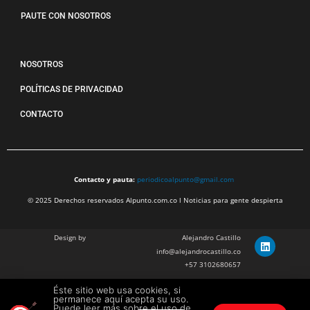
PAUTE CON NOSOTROS
NOSOTROS
POLÍTICAS DE PRIVACIDAD
CONTACTO
Contacto y pauta:
periodicoalpunto@gmail.com
© 2025 Derechos reservados Alpunto.com.co l Noticias para gente despierta
Design by
Alejandro Castillo
info@alejandrocastillo.co
+57 3102680657
Éste sitio web usa cookies, si
Julian Barragan Verano
permanece aquí acepta su uso.
julbarg@gmail.com
Puede leer más sobre el uso de