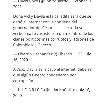
— David Rozo (@DonIzquierdo_)
October 26,
2021
Doña Vicky Dávila está calladita será que se
dañó el internet con la.condena del
gobernador del César se le cae toda su
verborrea te casaste con un miembro de los
clanes políticos más corruptos y ladrones de
Colombia los Gnecco
— Libardo Hernández (@Libardo_1123)
July
16, 2020
A Vicky Dávila se le cayó el internet, debe ser
que algún Gnecco condenaron por
corrupción.
— U L D A R I C O (@UldaricoChilito)
July 16,
2020