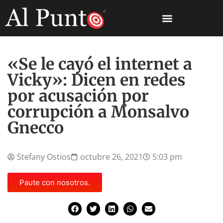
«Se le cayó el internet a
Vicky»: Dicen en redes
por acusación por
corrupción a Monsalvo
Gnecco
Stefany Ostios
octubre 26, 2021
5:03 pm
Paute con nosotros.