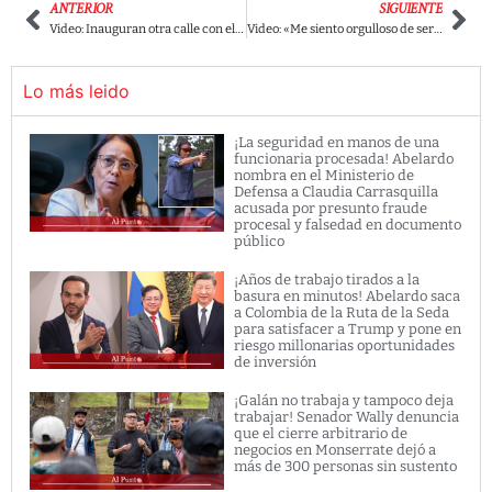
ANTERIOR
SIGUIENTE
Video: Inauguran otra calle con el nombre de Uribe en Estados Unidos y provoca burlas en redes.
Video: «Me siento orgulloso de ser su comandante supremo»: Martín no aguantó y se burló de Duque y su discurso.
Lo más leido
¡La seguridad en manos de una
funcionaria procesada! Abelardo
nombra en el Ministerio de
Defensa a Claudia Carrasquilla
acusada por presunto fraude
procesal y falsedad en documento
público
¡Años de trabajo tirados a la
basura en minutos! Abelardo saca
a Colombia de la Ruta de la Seda
para satisfacer a Trump y pone en
riesgo millonarias oportunidades
de inversión
¡Galán no trabaja y tampoco deja
trabajar! Senador Wally denuncia
que el cierre arbitrario de
negocios en Monserrate dejó a
más de 300 personas sin sustento