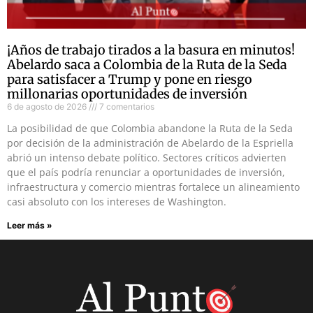
¡Años de trabajo tirados a la basura en minutos!
Abelardo saca a Colombia de la Ruta de la Seda
para satisfacer a Trump y pone en riesgo
millonarias oportunidades de inversión
6 de agosto de 2026
7 comentarios
La posibilidad de que Colombia abandone la Ruta de la Seda
por decisión de la administración de Abelardo de la Espriella
abrió un intenso debate político. Sectores críticos advierten
que el país podría renunciar a oportunidades de inversión,
infraestructura y comercio mientras fortalece un alineamiento
casi absoluto con los intereses de Washington.
Leer más »