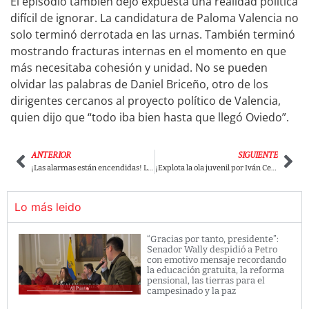
El episodio también dejó expuesta una realidad política
difícil de ignorar. La candidatura de Paloma Valencia no
solo terminó derrotada en las urnas. También terminó
mostrando fracturas internas en el momento en que
más necesitaba cohesión y unidad. No se pueden
olvidar las palabras de Daniel Briceño, otro de los
dirigentes cercanos al proyecto político de Valencia,
quien dijo que “todo iba bien hasta que llegó Oviedo”.
ANTERIOR
SIGUIENTE
¡Las alarmas están encendidas! Las propuestas de Abelardo de la Espriella que tienen a muchos colombianos en alerta por retrocesos, afectaciones ambientales y riesgos para los derechos sociales
¡Explota la ola juvenil por Iván Cepeda! Cientos de jóvenes salen a las calles y ponen a temblar a Abelardo De La Espriella
Lo más leido
“Gracias por tanto, presidente”:
Senador Wally despidió a Petro
con emotivo mensaje recordando
la educación gratuita, la reforma
pensional, las tierras para el
campesinado y la paz