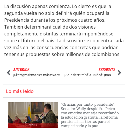
La discusión apenas comienza. Lo cierto es que la
segunda vuelta no solo definirá quién ocupará la
Presidencia durante los próximos cuatro años.
También determinará cuál de dos visiones
completamente distintas terminará imponiéndose
sobre el futuro del país. La discusión se concentra cada
vez más en las consecuencias concretas que podrían
tener sus propuestas sobre millones de colombianos.
ANTERIOR
SIGUIENTE
¡El progresismo está más vivo que nunca! Iván Cepeda alcanza una votación histórica y mantiene vivo el sueño de cambio y de paz
¡Se le derrumbó la unidad! Juan Daniel Oviedo se rebeló contra Paloma Valencia y rechazó su respaldo a Abelardo, a quien señaló por sus actitudes homofóbicas y machistas
Lo más leido
“Gracias por tanto, presidente”:
Senador Wally despidió a Petro
con emotivo mensaje recordando
la educación gratuita, la reforma
pensional, las tierras para el
campesinado y la paz