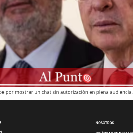
be por mostrar un chat sin autorización en plena audiencia.
S
NOSOTROS
N