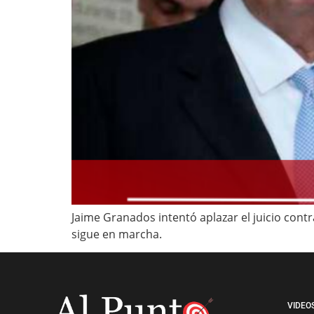
Jaime Granados intentó aplazar el juicio cont
sigue en marcha.
VIDEO