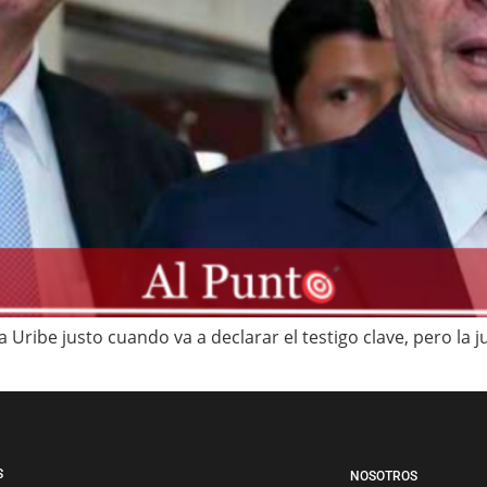
ra Uribe justo cuando va a declarar el testigo clave, pero l
S
NOSOTROS