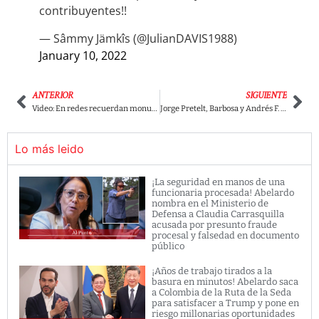
contribuyentes!!
— Sâmmy Jämkîs (@JulianDAVIS1988)
January 10, 2022
ANTERIOR
SIGUIENTE
Video: En redes recuerdan monumental peinada de Petro a Vicky Dávila.
Jorge Pretelt, Barbosa y Andrés F. Arias serían beneficiarios de nómina paralela en la U. Sergio Arboleda
Lo más leido
¡La seguridad en manos de una
funcionaria procesada! Abelardo
nombra en el Ministerio de
Defensa a Claudia Carrasquilla
acusada por presunto fraude
procesal y falsedad en documento
público
¡Años de trabajo tirados a la
basura en minutos! Abelardo saca
a Colombia de la Ruta de la Seda
para satisfacer a Trump y pone en
riesgo millonarias oportunidades