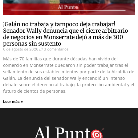
¡Galán no trabaja y tampoco deja trabajar!
Senador Wally denuncia que el cierre arbitrario
de negocios en Monserrate dejó a más de 300
personas sin sustento
6 de agosto de 2026
3 comentarios
Más de 70 familias que durante décadas han vivido del
comercio en Monserrate quedaron sin poder trabajar tras el
sellamiento de sus establecimientos por parte de la Alcaldía de
Galán. La denuncia del senador Wally encendió un intenso
debate sobre el derecho al trabajo, la protección ambiental y el
futuro de cientos de personas.
Leer más »