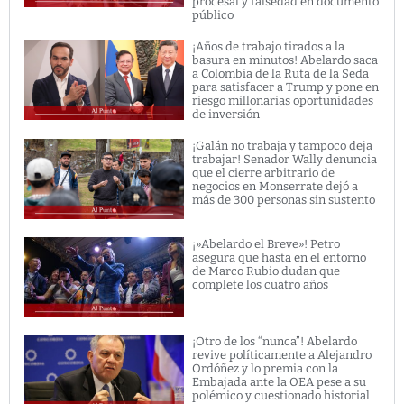
procesal y falsedad en documento
público
¡Años de trabajo tirados a la
basura en minutos! Abelardo saca
a Colombia de la Ruta de la Seda
para satisfacer a Trump y pone en
riesgo millonarias oportunidades
de inversión
¡Galán no trabaja y tampoco deja
trabajar! Senador Wally denuncia
que el cierre arbitrario de
negocios en Monserrate dejó a
más de 300 personas sin sustento
¡»Abelardo el Breve»! Petro
asegura que hasta en el entorno
de Marco Rubio dudan que
complete los cuatro años
¡Otro de los “nunca”! Abelardo
revive políticamente a Alejandro
Ordóñez y lo premia con la
Embajada ante la OEA pese a su
polémico y cuestionado historial