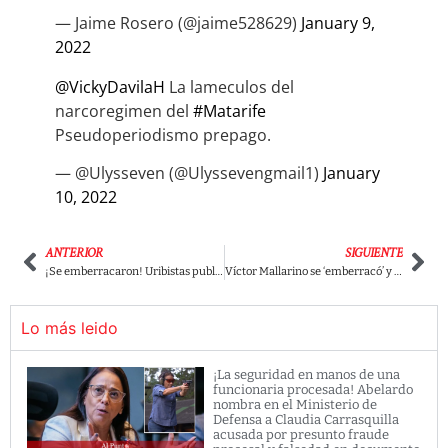
— Jaime Rosero (@jaime528629)
January 9,
2022
@VickyDavilaH
La lameculos del
narcoregimen del
#Matarife
Pseudoperiodismo prepago.
— @Ulysseven (@Ulyssevengmail1)
January
10, 2022
ANTERIOR
SIGUIENTE
¡Se emberracaron! Uribistas publican foto de Petro en lujoso hotel de Madrid.
Víctor Mallarino se ‘emberracó’ y defendió a Petro del ataque de reconocido uribista
Lo más leido
¡La seguridad en manos de una
funcionaria procesada! Abelardo
nombra en el Ministerio de
Defensa a Claudia Carrasquilla
acusada por presunto fraude