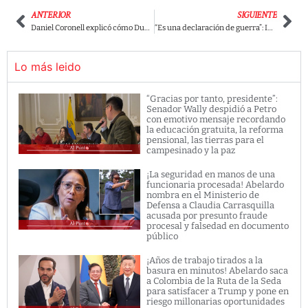
ANTERIOR
SIGUIENTE
Daniel Coronell explicó cómo Duque está “raspando la olla” en sus últimos días de Gobierno.
“Es una declaración de guerra”: Ingrid Betancourt ‘berraca’ por decisión de Humberto de la Calle
Lo más leido
“Gracias por tanto, presidente”:
Senador Wally despidió a Petro
con emotivo mensaje recordando
la educación gratuita, la reforma
pensional, las tierras para el
campesinado y la paz
¡La seguridad en manos de una
funcionaria procesada! Abelardo
nombra en el Ministerio de
Defensa a Claudia Carrasquilla
acusada por presunto fraude
procesal y falsedad en documento
público
¡Años de trabajo tirados a la
basura en minutos! Abelardo saca
a Colombia de la Ruta de la Seda
para satisfacer a Trump y pone en
riesgo millonarias oportunidades