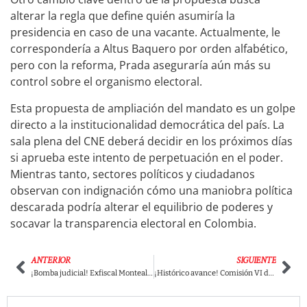
alterar la regla que define quién asumiría la
presidencia en caso de una vacante. Actualmente, le
correspondería a Altus Baquero por orden alfabético,
pero con la reforma, Prada aseguraría aún más su
control sobre el organismo electoral.
Esta propuesta de ampliación del mandato es un golpe
directo a la institucionalidad democrática del país. La
sala plena del CNE deberá decidir en los próximos días
si aprueba este intento de perpetuación en el poder.
Mientras tanto, sectores políticos y ciudadanos
observan con indignación cómo una maniobra política
descarada podría alterar el equilibrio de poderes y
socavar la transparencia electoral en Colombia.
ANTERIOR
SIGUIENTE
¡Bomba judicial! Exfiscal Montealegre va con toda contra Uribe: “Es un criminal de guerra” y denuncia a magistrado por encubrirlo
¡Histórico avance! Comisión VI del senado aprueba reforma para salvar la educación superior pública