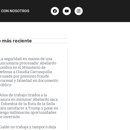
 CON NOSOTROS
o más reciente
La seguridad en manos de una
uncionaria procesada! Abelardo
ombra en el Ministerio de
efensa a Claudia Carrasquilla
cusada por presunto fraude
rocesal y falsedad en documento
úblico
Años de trabajo tirados a la
asura en minutos! Abelardo saca
 Colombia de la Ruta de la Seda
ara satisfacer a Trump y pone en
iesgo millonarias oportunidades
e inversión
Galán no trabaja y tampoco deja