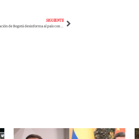
SIGUIENTE
Secretaria de Educación de Bogotá desinforma al país con falso rumor sobre las pruebas PISA y es desmentida por el Ministerio de Educación