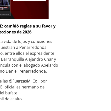
: cambió reglas a su favor y
ecciones de 2026
la vida de lujos y conexiones
s muestran a Peñarredonda
o, entre ellos el expresidente
e Barranquilla Alejandro Char y
vincula con el abogado Abelardo
mano Daniel Peñarredonda.
e las
@FuerzasMilCol
, por
 El oficial es hermano de
el bufete
sil de asalto.