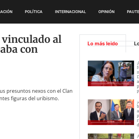
ACIÓN
POLÍTICA
INTERNACIONAL
OPINIÓN
PAUTE
 vinculado al
Lo más leido
L
eaba con
¡
f
n
D
a
p
 sus presuntos nexos con el Clan
p
ntes figuras del uribismo.
¡
b
a
p
r
d
¡