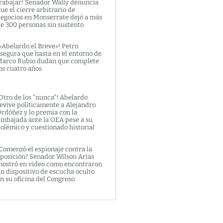
rabajar! Senador Wally denuncia
ue el cierre arbitrario de
egocios en Monserrate dejó a más
e 300 personas sin sustento
»Abelardo el Breve»! Petro
segura que hasta en el entorno de
arco Rubio dudan que complete
os cuatro años
Otro de los “nunca”! Abelardo
evive políticamente a Alejandro
rdóñez y lo premia con la
mbajada ante la OEA pese a su
olémico y cuestionado historial
Comenzó el espionaje contra la
posición? Senador Wilson Arias
ostró en video como encontraron
n dispositivo de escucha oculto
n su oficina del Congreso