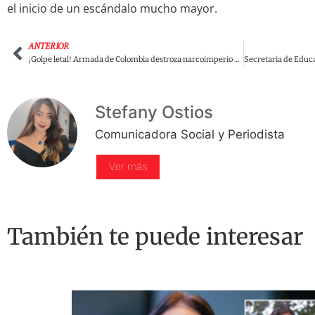
el inicio de un escándalo mucho mayor.
ANTERIOR
¡Golpe letal! Armada de Colombia destroza narcoimperio del Clan del Golfo ubicado en una cueva y le arrebata fortuna en cocaína
Stefany Ostios
Comunicadora Social y Periodista
Ver más
También te puede interesar