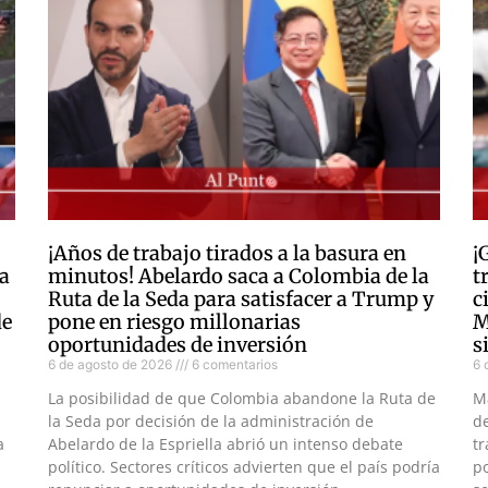
¡Años de trabajo tirados a la basura en
¡
a
minutos! Abelardo saca a Colombia de la
t
Ruta de la Seda para satisfacer a Trump y
c
de
pone en riesgo millonarias
M
oportunidades de inversión
s
6 de agosto de 2026
6 comentarios
6 
La posibilidad de que Colombia abandone la Ruta de
M
la Seda por decisión de la administración de
d
a
Abelardo de la Espriella abrió un intenso debate
tr
político. Sectores críticos advierten que el país podría
po