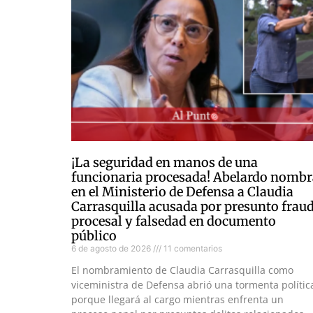
¡La seguridad en manos de una
funcionaria procesada! Abelardo nombr
en el Ministerio de Defensa a Claudia
Carrasquilla acusada por presunto frau
procesal y falsedad en documento
público
6 de agosto de 2026
11 comentarios
El nombramiento de Claudia Carrasquilla como
viceministra de Defensa abrió una tormenta polític
porque llegará al cargo mientras enfrenta un