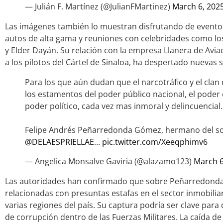
— Julián F. Martínez (@JulianFMartinez)
March 6, 202
Las imágenes también lo muestran disfrutando de eventos 
autos de alta gama y reuniones con celebridades como lo
y Elder Dayán. Su relación con la empresa Llanera de Avi
a los pilotos del Cártel de Sinaloa, ha despertado nuevas
Para los que aún dudan que el narcotráfico y el clan
los estamentos del poder público nacional, el poder
poder político, cada vez mas inmoral y delincuencial.
Felipe Andrés Peñarredonda Gómez, hermano del so
@DELAESPRIELLAE
…
pic.twitter.com/Xeeqphimv6
— Angelica Monsalve Gaviria (@alazamo123)
March 6
Las autoridades han confirmado que sobre Peñarredond
relacionadas con presuntas estafas en el sector inmobilia
varias regiones del país. Su captura podría ser clave par
de corrupción dentro de las Fuerzas Militares. La caída d