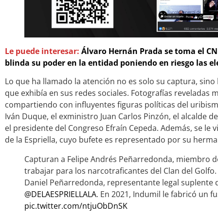
Le puede interesar:
Álvaro Hernán Prada se toma el CNE
blinda su poder en la entidad poniendo en riesgo las el
Lo que ha llamado la atención no es solo su captura, sino 
que exhibía en sus redes sociales. Fotografías revelada
compartiendo con influyentes figuras políticas del uribism
Iván Duque, el exministro Juan Carlos Pinzón, el alcalde d
el presidente del Congreso Efraín Cepeda. Además, se le 
de la Espriella, cuyo bufete es representado por su her
Capturan a Felipe Andrés Peñarredonda, miembro d
trabajar para los narcotraficantes del Clan del Golfo.
Daniel Peñarredonda, representante legal suplente d
@DELAESPRIELLALA
. En 2021, Indumil le fabricó un fu
pic.twitter.com/ntjuObDnSK