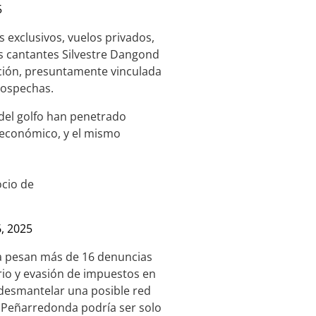
5
exclusivos, vuelos privados,
s cantantes Silvestre Dangond
ación, presuntamente vinculada
 sospechas.
 del golfo han penetrado
 económico, y el mismo
cio de
, 2025
a pesan más de 16 denuncias
rio y evasión de impuestos en
a desmantelar una posible red
e Peñarredonda podría ser solo