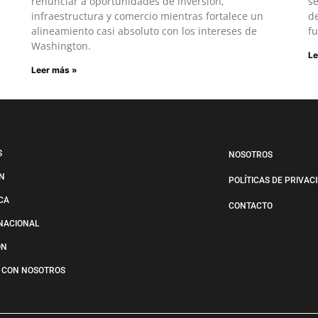
renunciar a oportunidades de inversión,
s
infraestructura y comercio mientras fortalece un
de
alineamiento casi absoluto con los intereses de
fu
Washington.
Le
Leer más »
S
NOSOTROS
N
POLÍTICAS DE PRIVAC
ICA
CONTACTO
NACIONAL
ÓN
 CON NOSOTROS