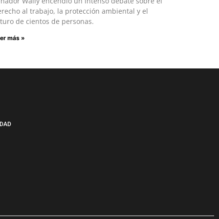
enador Wally encendió un intenso debate sobre el
recho al trabajo, la protección ambiental y el
turo de cientos de personas.
er más »
IDAD