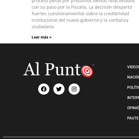
proceso penal por presuntos delitos relacionados
con su paso por la Fiscalía. La decisión despertó
fuertes cuestionamientos sobre la credibilidad
institucional del nuevo gobierno y la confianza
ciudadana.
Leer más »
VIDEO
NACIÓ
POLÍT
INTER
OPINI
PAUTE