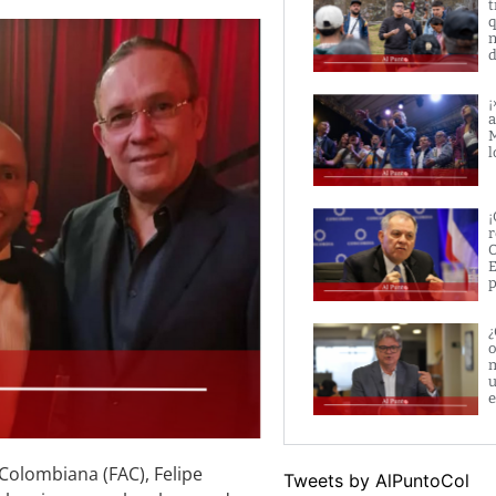
t
q
n
d
¡
a
M
l
¡
r
O
E
p
¿
o
m
u
e
 Colombiana (FAC), Felipe
Tweets by AlPuntoCol