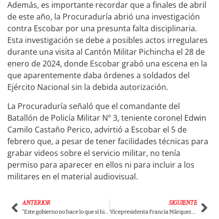
Además, es importante recordar que a finales de abril
de este año, la Procuraduría abrió una investigación
contra Escobar por una presunta falta disciplinaria.
Esta investigación se debe a posibles actos irregulares
durante una visita al Cantón Militar Pichincha el 28 de
enero de 2024, donde Escobar grabó una escena en la
que aparentemente daba órdenes a soldados del
Ejército Nacional sin la debida autorización.
La Procuraduría señaló que el comandante del
Batallón de Policía Militar Nº 3, teniente coronel Edwin
Camilo Castaño Perico, advirtió a Escobar el 5 de
febrero que, a pesar de tener facilidades técnicas para
grabar videos sobre el servicio militar, no tenía
permiso para aparecer en ellos ni para incluir a los
militares en el material audiovisual.
ANTERIOR
SIGUIENTE
“Este gobierno no hace lo que sí hicieron otros en el pasado”: Presidente Petro rechaza tajantemente las supuestas interceptaciones a la oposición
Vicepresidenta Francia Márquez exige justicia: Jota Pe Hernández acorralado por calumnias sin pruebas