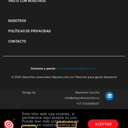
PAUTE CON NOSOTROS
NOSOTROS
POLÍTICAS DE PRIVACIDAD
CONTACTO
Contacto y pauta:
periodicoalpunto@gmail.com
© 2025 Derechos reservados Alpunto.com.co l Noticias para gente despierta
Design by
Alejandro Castillo
info@alejandrocastillo.co
+57 3102680657
Éste sitio web usa cookies, si
Julian Barragan Verano
permanece aquí acepta su uso.
julbarg@gmail.com
Puede leer más sobre el uso de
ACEPTAR
cookies en nuestra
política de
+57 312 308 9218