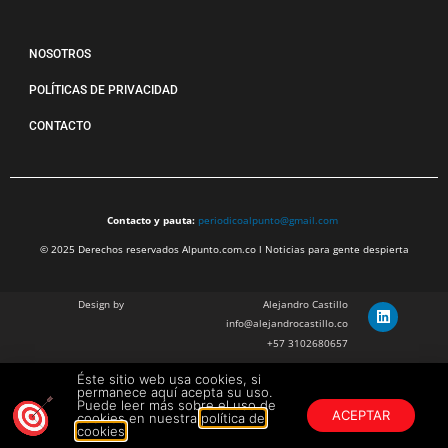
NOSOTROS
POLÍTICAS DE PRIVACIDAD
CONTACTO
Contacto y pauta:
periodicoalpunto@gmail.com
© 2025 Derechos reservados Alpunto.com.co l Noticias para gente despierta
Design by
Alejandro Castillo
info@alejandrocastillo.co
+57 3102680657
Éste sitio web usa cookies, si
Julian Barragan Verano
permanece aquí acepta su uso.
julbarg@gmail.com
Puede leer más sobre el uso de
ACEPTAR
cookies en nuestra
política de
+57 312 308 9218
cookies