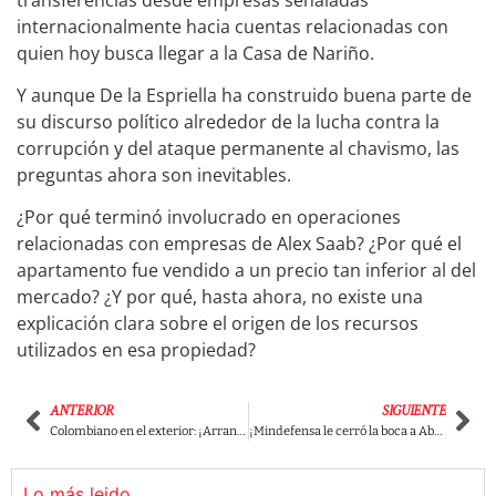
internacionalmente hacia cuentas relacionadas con
quien hoy busca llegar a la Casa de Nariño.
Y aunque De la Espriella ha construido buena parte de
su discurso político alrededor de la lucha contra la
corrupción y del ataque permanente al chavismo, las
preguntas ahora son inevitables.
¿Por qué terminó involucrado en operaciones
relacionadas con empresas de Alex Saab? ¿Por qué el
apartamento fue vendido a un precio tan inferior al del
mercado? ¿Y por qué, hasta ahora, no existe una
explicación clara sobre el origen de los recursos
utilizados en esa propiedad?
ANTERIOR
SIGUIENTE
Colombiano en el exterior: ¡Arrancó la batalla por la Casa de Nariño! El voto en las urnas de todo el mundo ya está en marcha ¡Salga a votar!
¡Mindefensa le cerró la boca a Abelardo! Pedro Sánchez explotó por uso político de las tropas y lanzó dura advertencia en plena campaña
Lo más leido