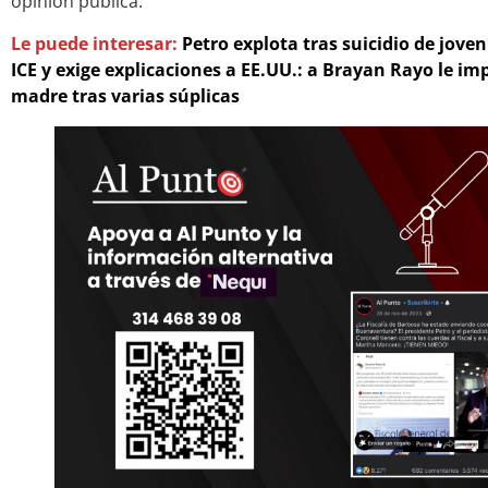
opinión pública.
Le puede interesar:
Petro explota tras suicidio de jov
ICE y exige explicaciones a EE.UU.: a Brayan Rayo le i
madre tras varias súplicas