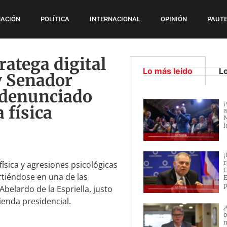
ACIÓN
POLÍTICA
INTERNACIONAL
OPINIÓN
PAUTE
ratega digital
Lo más leido
L
 y Senador
 denunciado
¡
 física
a
M
l
¡
r
ísica y agresiones psicológicas
O
rtiéndose en una de las
E
p
elardo de la Espriella, justo
ienda presidencial.
¿
o
m