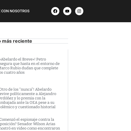
 CON NOSOTROS
o más reciente
»Abelardo el Breve»! Petro
segura que hasta en el entorno de
arco Rubio dudan que complete
os cuatro años
Otro de los “nunca”! Abelardo
evive políticamente a Alejandro
rdóñez y lo premia con la
mbajada ante la OEA pese a su
olémico y cuestionado historial
Comenzó el espionaje contra la
posición? Senador Wilson Arias
ostró en video como encontraron