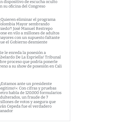
n dispositivo de escucha oculto
n su oficina del Congreso
¿Quieren eliminar el programa
olombia Mayor sembrando
iedo?! José Manuel Restrepo
one en vilo a millones de adultos
ayores con un supuesto faltante
ue el Gobierno desmiente
Se le enreda la posesión a
belardo De La Espriella! Tribunal
bre proceso que podría ponerle
reno a su show de posesión en Cali
¡Estamos ante un presidente
legitimo!»: Con cifras y pruebas
etro habla de 120.000 formularios
dulterados, un fraude de 7
illones de votos y asegura que
ván Cepeda fue el verdadero
anador