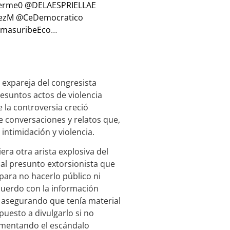
erme0
@DELAESPRIELLAE
ezM
@CeDemocratico
masuribeEco
…
 expareja del congresista
esuntos actos de violencia
e la controversia creció
 conversaciones y relatos que,
intimidación y violencia.
ra otra arista explosiva del
 al presunto extorsionista que
para no hacerlo público ni
cuerdo con la información
o asegurando que tenía material
puesto a divulgarlo si no
aumentando el escándalo