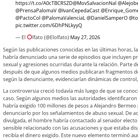
https://t.co/A0cTBCRSZD
@MovSalvacionNal
@Alejob
@PrensaPalomaV
@IvanCepedaCast
@Enrique_Gom
@PactoCol
@PalomaValenciaL
@DanielSamperO
@to
pic.twitter.com/6DhPNLkyyQ
— El
lfato (@Elolfato)
May 27, 2026
Según las publicaciones conocidas en las últimas horas, la
habría denunciado una serie de episodios que incluyen pr
sexual y agresiones ocurridas durante la relación. Parte d
después de que algunos medios publicaran fragmentos de
según la denunciante, evidenciarían dinámicas de control, 
La controversia creció todavía más luego de que se conocie
caso. Según algunos medios las autoridades identificaron
habría exigido 100 millones de pesos a Alejandro Bermeo 
denunciarlo por los señalamientos de abuso sexual. De a
divulgada, el hombre habría contactado al senador elect
sensible relacionado con las acusaciones y que estaba dis
recibía el dinero exigido. Este nuevo elemento terminó 