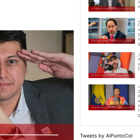
u
e
¡
C
m
p
m
q
¡
A
a
f
«
i
P
a
m
I
g
Tweets by AlPuntoCol