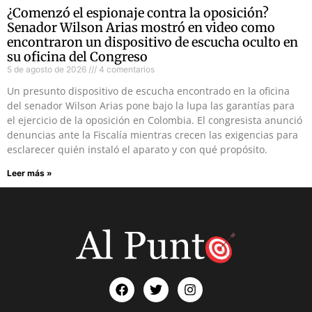
¿Comenzó el espionaje contra la oposición?
Senador Wilson Arias mostró en video como
encontraron un dispositivo de escucha oculto en
su oficina del Congreso
5 de agosto de 2026
4 comentarios
Un presunto dispositivo de escucha encontrado en la oficina
del senador Wilson Arias pone bajo la lupa las garantías para
el ejercicio de la oposición en Colombia. El congresista anunció
denuncias ante la Fiscalía mientras crecen las exigencias para
esclarecer quién instaló el aparato y con qué propósito.
Leer más »