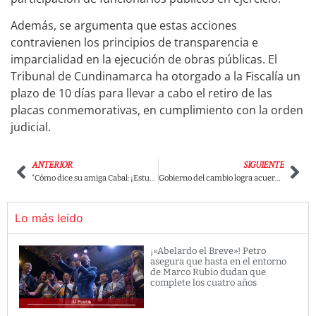
Además, se argumenta que estas acciones
contravienen los principios de transparencia e
imparcialidad en la ejecución de obras públicas. El
Tribunal de Cundinamarca ha otorgado a la Fiscalía un
plazo de 10 días para llevar a cabo el retiro de las
placas conmemorativas, en cumplimiento con la orden
judicial.
ANTERIOR
SIGUIENTE
“Cómo dice su amiga Cabal: ¡Estudie, vago!”: Representante Alejandro Ocampo se le fue con toda a Cristian Garcés del Centro Democrático, en un debate
Gobierno del cambio logra acuerdo con las EPS para convertirlas en Gestoras de Salud y Vida
Lo más leido
¡»Abelardo el Breve»! Petro
asegura que hasta en el entorno
de Marco Rubio dudan que
complete los cuatro años