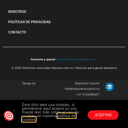
NOSOTROS
POLÍTICAS DE PRIVACIDAD
CONTACTO
Contacto y pauta:
periodicoalpunto@gmail.com
© 2025 Derechos reservados Alpunto.com.co l Noticias para gente despierta
Design by
Alejandro Castillo
info@alejandrocastillo.co
+57 3102680657
Éste sitio web usa cookies, si
Julian Barragan Verano
permanece aquí acepta su uso.
julbarg@gmail.com
Puede leer más sobre el uso de
ACEPTAR
cookies en nuestra
política de
+57 312 308 9218
cookies