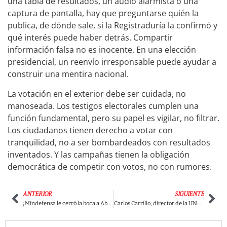
una tabla de resultados, un audio alarmista o una
captura de pantalla, hay que preguntarse quién la
publica, de dónde sale, si la Registraduría la confirmó y
qué interés puede haber detrás. Compartir
información falsa no es inocente. En una elección
presidencial, un reenvío irresponsable puede ayudar a
construir una mentira nacional.
La votación en el exterior debe ser cuidada, no
manoseada. Los testigos electorales cumplen una
función fundamental, pero su papel es vigilar, no filtrar.
Los ciudadanos tienen derecho a votar con
tranquilidad, no a ser bombardeados con resultados
inventados. Y las campañas tienen la obligación
democrática de competir con votos, no con rumores.
ANTERIOR
SIGUIENTE
¡Mindefensa le cerró la boca a Abelardo! Pedro Sánchez explotó por uso político de las tropas y lanzó dura advertencia en plena campaña
Carlos Carrillo, director de la UNGRD, sorprendió al país con gigantesco buque humanitario que llegó a Cartagena y que fue comprado con plata recuperada del saqueo