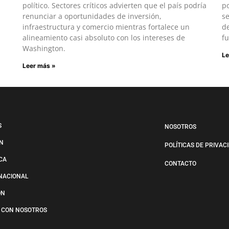
político. Sectores críticos advierten que el país podría
po
renunciar a oportunidades de inversión,
s
infraestructura y comercio mientras fortalece un
de
alineamiento casi absoluto con los intereses de
fu
Washington.
Le
Leer más »
S
NOSOTROS
N
POLÍTICAS DE PRIVAC
ICA
CONTACTO
NACIONAL
ÓN
 CON NOSOTROS