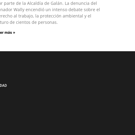
r parte de la Alcaldía de Galán. La denuncia del
enador Wally encendió un intenso debate sobre el
recho al trabajo, la protección ambiental y el
turo de cientos de personas.
er más »
IDAD