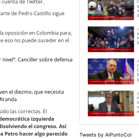
 cuenta de Twitter.
t
q
n
arte de Pedro Castillo sigue
d
¡
la oposición en Colombia para,
a
M
ue eso no puede suceder en el
l
nivel”: Canciller sobre defensa
¡
r
O
E
p
even el diezmo, que necesita
¿
o
 Miranda
m
u
do las correctas. El
e
democrática izquierda
isolviendo el congreso. Así
 a Petro hacer algo parecido
Tweets by AlPuntoCol