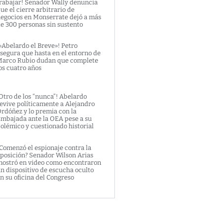
rabajar! Senador Wally denuncia
ue el cierre arbitrario de
egocios en Monserrate dejó a más
e 300 personas sin sustento
»Abelardo el Breve»! Petro
segura que hasta en el entorno de
arco Rubio dudan que complete
os cuatro años
Otro de los “nunca”! Abelardo
evive políticamente a Alejandro
rdóñez y lo premia con la
mbajada ante la OEA pese a su
olémico y cuestionado historial
Comenzó el espionaje contra la
posición? Senador Wilson Arias
ostró en video como encontraron
n dispositivo de escucha oculto
n su oficina del Congreso