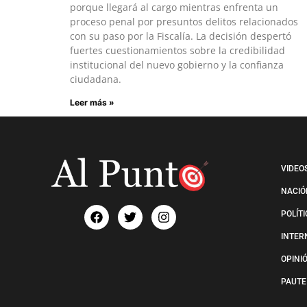
porque llegará al cargo mientras enfrenta un
proceso penal por presuntos delitos relacionados
con su paso por la Fiscalía. La decisión despertó
fuertes cuestionamientos sobre la credibilidad
institucional del nuevo gobierno y la confianza
ciudadana.
Leer más »
VIDEO
NACIÓ
POLÍT
INTER
OPINI
PAUTE