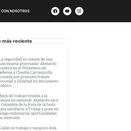
 CON NOSOTROS
o más reciente
La seguridad en manos de una
uncionaria procesada! Abelardo
ombra en el Ministerio de
efensa a Claudia Carrasquilla
cusada por presunto fraude
rocesal y falsedad en documento
úblico
Años de trabajo tirados a la
asura en minutos! Abelardo saca
 Colombia de la Ruta de la Seda
ara satisfacer a Trump y pone en
iesgo millonarias oportunidades
e inversión
Galán no trabaja y tampoco deja