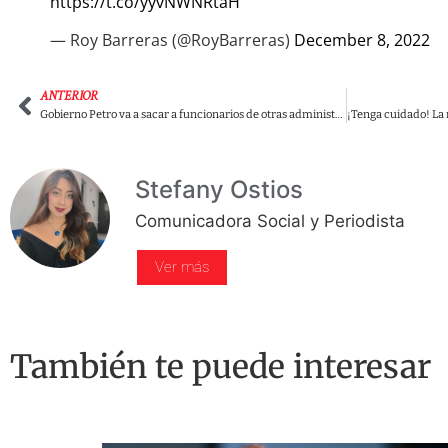
https://t.co/yyvNWNRtaH
— Roy Barreras (@RoyBarreras)
December 8, 2022
ANTERIOR
Gobierno Petro va a sacar a funcionarios de otras administraciones. Uribismo denuncia persecución
Stefany Ostios
Comunicadora Social y Periodista
Ver más
También te puede interesar