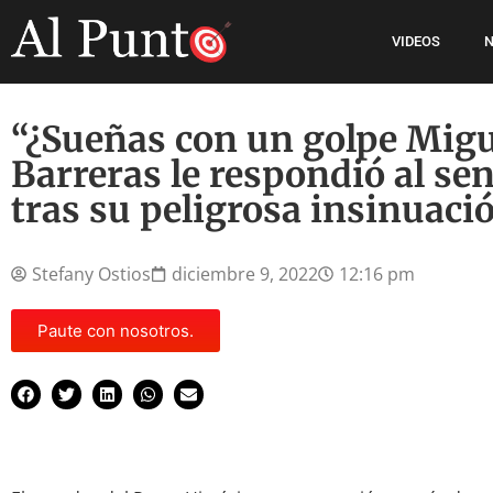
VIDEOS
N
“¿Sueñas con un golpe Migu
Barreras le respondió al se
tras su peligrosa insinuaci
Stefany Ostios
diciembre 9, 2022
12:16 pm
Paute con nosotros.