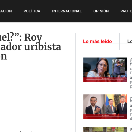
ACIÓN
POLÍTICA
INTERNACIONAL
OPINIÓN
PAUTE
el?”: Roy
Lo más leido
L
nador uribista
ón
¡
f
n
D
a
p
p
¡
b
a
p
r
d
¡