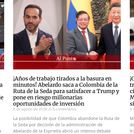
¡Años de trabajo tirados a la basura en
¡
a
minutos! Abelardo saca a Colombia de la
t
Ruta de la Seda para satisfacer a Trump y
c
de
pone en riesgo millonarias
M
oportunidades de inversión
s
6 de agosto de 2026
6 comentarios
6 
La posibilidad de que Colombia abandone la Ruta de
M
la Seda por decisión de la administración de
d
a
Abelardo de la Espriella abrió un intenso debate
tr