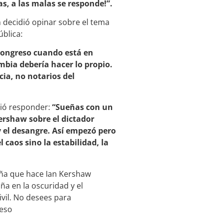
as, a las malas se responde!”.
 decidió opinar sobre el tema
blica:
 Congreso cuando está en
ombia debería hacer lo propio.
ia, no notarios del
dió responder:
“Sueñas con un
ershaw sobre el dictador
 el desangre. Así empezó pero
 caos sino la estabilidad, la
eña que hace Ian Kershaw
ña en la oscuridad y el
vil. No desees para
reso