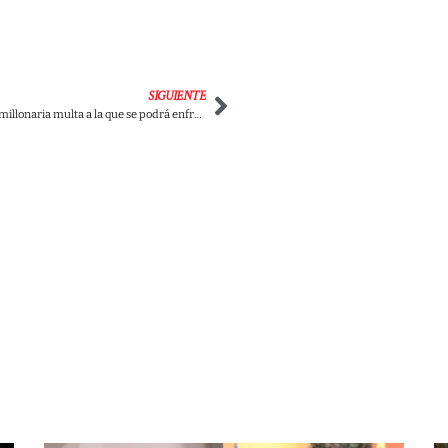
SIGUIENTE
¡Tenga cuidado! La millonaria multa a la que se podrá enfrentar por el uso ilegal de pólvora