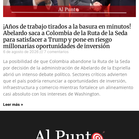
¡Años de trabajo tirados a la basura en minutos!
Abelardo saca a Colombia de la Ruta de la Seda
para satisfacer a Trump y pone en riesgo
millonarias oportunidades de inversión
6 de agosto de 2026
7 comentarios
La posibilidad de que Colombia abandone la Ruta de la Seda
por decisión de la administración de Abelardo de la Espriella
abrió un intenso debate político. Sectores críticos advierten
que el país podría renunciar a oportunidades de inversión,
infraestructura y comercio mientras fortalece un alineamiento
casi absoluto con los intereses de Washington.
Leer más »