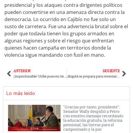
presidencial y los ataques contra dirigentes políticos
pueden convertirse en una amenaza directa contra la
democracia. Lo ocurrido en Cajibío no fue solo un
susto de carretera. Fue una advertencia brutal sobre el
poder que todavía tienen los grupos armados en
algunas regiones y sobre el riesgo que enfrentan
quienes hacen campaña en territorios donde la
violencia sigue mandando con fusil en mano.
ANTERIOR
SIGUIENTE
¡Imperdonable! Uribe puso en riesgo la vida del congresista electo, Hernán Muriel, y borró con sus propias manos un mural que recordaba a víctimas de falsos positivos
¡Bogotá se prepara para reventar la Plaza de Bolívar! Iván Cepeda va por el golpe final con su cierre de campaña este 22 de mayo ¡Va con toda por la primera vuelta!
Lo más leido
“Gracias por tanto, presidente”:
Senador Wally despidió a Petro
con emotivo mensaje recordando
la educación gratuita, la reforma
pensional, las tierras para el
campesinado y la paz