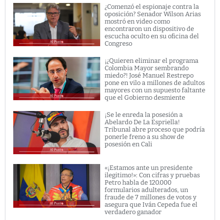
¿Comenzó el espionaje contra la
oposición? Senador Wilson Arias
mostró en video como
encontraron un dispositivo de
escucha oculto en su oficina del
Congreso
¡¿Quieren eliminar el programa
Colombia Mayor sembrando
miedo?! José Manuel Restrepo
pone en vilo a millones de adultos
mayores con un supuesto faltante
que el Gobierno desmiente
¡Se le enreda la posesión a
Abelardo De La Espriella!
Tribunal abre proceso que podría
ponerle freno a su show de
posesión en Cali
«¡Estamos ante un presidente
ilegitimo!»: Con cifras y pruebas
Petro habla de 120.000
formularios adulterados, un
fraude de 7 millones de votos y
asegura que Iván Cepeda fue el
verdadero ganador