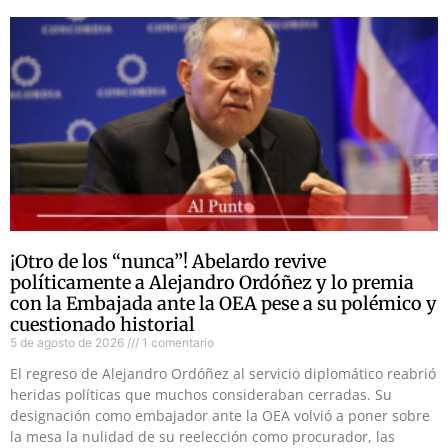
¡Otro de los “nunca”! Abelardo revive
políticamente a Alejandro Ordóñez y lo premia
con la Embajada ante la OEA pese a su polémico y
cuestionado historial
5 de agosto de 2026
1 comentario
El regreso de Alejandro Ordóñez al servicio diplomático reabrió
heridas políticas que muchos consideraban cerradas. Su
designación como embajador ante la OEA volvió a poner sobre
la mesa la nulidad de su reelección como procurador, las