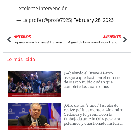
Excelente intervención
— La profe (@profe7925)
February 28, 2023
ANTERIOR
SIGUIENTE
¡Aparecieron las llaves! Hermano de Vargas Lleras es un alto directivo de la Nueva EPS
Miguel Uribe arremetió contra todas las reformas del gobierno Petro
Lo más leido
¡»Abelardo el Breve»! Petro
asegura que hasta en el entorno
de Marco Rubio dudan que
complete los cuatro años
¡Otro de los “nunca”! Abelardo
revive políticamente a Alejandro
Ordóñez y lo premia con la
Embajada ante la OEA pese a su
polémico y cuestionado historial