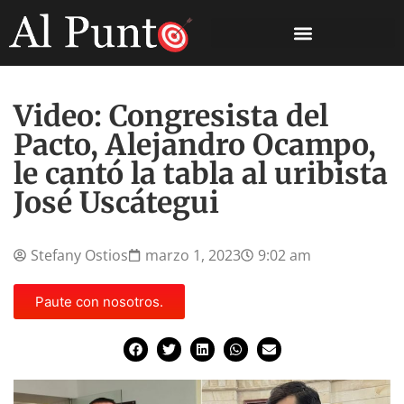
Video: Congresista del
Pacto, Alejandro Ocampo,
le cantó la tabla al uribista
José Uscátegui
Stefany Ostios
marzo 1, 2023
9:02 am
Paute con nosotros.